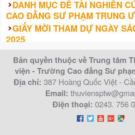
DANH MỤC ĐỀ TÀI NGHIÊN 
CAO ĐẲNG SƯ PHẠM TRUNG Ư
GIẤY MỜI THAM DỰ NGÀY SÁ
2025
KHÓA LUẬN/CHUYÊN ĐỀ TỐT 
Bản quyền thuộc về Trung tâm T
CAO ĐẲNG SƯ PHẠM TRUNG Ư
viện - Trường Cao đẳng Sư ph
QUY KHÓA 2021 – 2024
387 Hoàng Quốc Việt - Cầ
Địa chỉ:
thuviensptw@gmai
Email:
0243. 756 
Điện thoại: