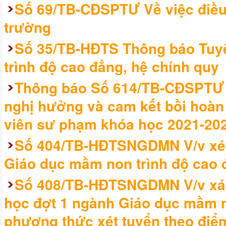
Số 69/TB-CĐSPTƯ Về việc điều 
trường
Số 35/TB-HĐTS Thông báo Tuyể
trình độ cao đẳng, hệ chính quy
Thông báo Số 614/TB-CĐSPTƯ V
nghị hưởng và cam kết bồi hoàn h
viên sư phạm khóa học 2021-20
Số 404/TB-HĐTSNGDMN V/v xét
Giáo dục mầm non trình độ cao 
Số 408/TB-HĐTSNGDMN V/v xác
học đợt 1 ngành Giáo dục mầm no
phương thức xét tuyển theo điểm