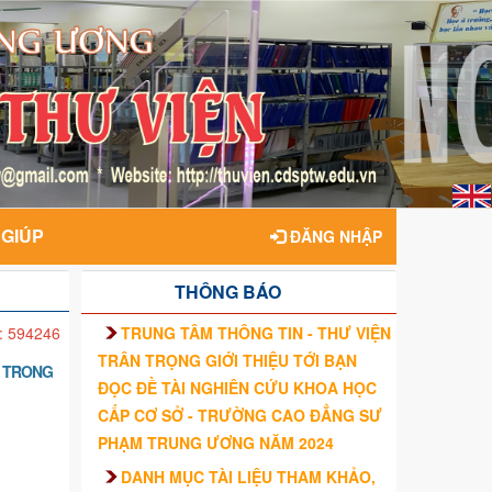
 GIÚP
ĐĂNG NHẬP
THÔNG BÁO
TRUNG TÂM THÔNG TIN - THƯ VIỆN
: 594246
TRÂN TRỌNG GIỚI THIỆU TỚI BẠN
Ố TRONG
ĐỌC ĐỀ TÀI NGHIÊN CỨU KHOA HỌC
CẤP CƠ SỞ - TRƯỜNG CAO ĐẲNG SƯ
PHẠM TRUNG ƯƠNG NĂM 2024
DANH MỤC TÀI LIỆU THAM KHẢO,