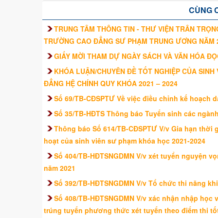
CÙNG 
TRUNG TÂM THÔNG TIN - THƯ VIỆN TRÂN TRỌNG
TRƯỜNG CAO ĐẲNG SƯ PHẠM TRUNG ƯƠNG NĂM 
GIẤY MỜI THAM DỰ NGÀY SÁCH VÀ VĂN HÓA ĐỌ
KHÓA LUẬN/CHUYÊN ĐỀ TỐT NGHIỆP CỦA SINH
ĐẲNG HỆ CHÍNH QUY KHÓA 2021 – 2024
Số 69/TB-CĐSPTƯ Về việc điều chỉnh kế hoạch dạy
Số 35/TB-HĐTS Thông báo Tuyển sinh các ngành 
Thông báo Số 614/TB-CĐSPTƯ V/v Gia hạn thời gi
hoạt của sinh viên sư phạm khóa học 2021-2024
Số 404/TB-HĐTSNGDMN V/v xét tuyển nguyện vọn
năm 2021
Số 392/TB-HĐTSNGDMN V/v Tổ chức thi năng khi
Số 408/TB-HĐTSNGDMN V/v xác nhận nhập học và
trúng tuyển phương thức xét tuyển theo điểm thi t