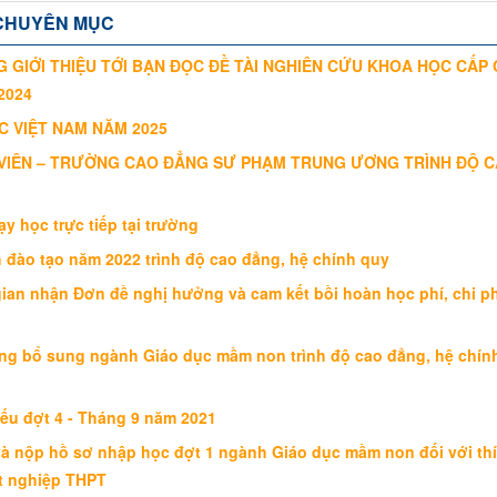
CHUYÊN MỤC
 GIỚI THIỆU TỚI BẠN ĐỌC ĐỀ TÀI NGHIÊN CỨU KHOA HỌC CẤP 
2024
C VIỆT NAM NĂM 2025
 VIÊN – TRƯỜNG CAO ĐẲNG SƯ PHẠM TRUNG ƯƠNG TRÌNH ĐỘ 
 học trực tiếp tại trường
đào tạo năm 2022 trình độ cao đẳng, hệ chính quy
an nhận Đơn đề nghị hưởng và cam kết bồi hoàn học phí, chi ph
g bổ sung ngành Giáo dục mầm non trình độ cao đẳng, hệ chín
ếu đợt 4 - Tháng 9 năm 2021
 nộp hồ sơ nhập học đợt 1 ngành Giáo dục mầm non đối với thí
ốt nghiệp THPT