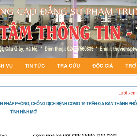
CH VỤ
TIN TỨC
TRA CỨU
ĐỘC GIẢ
TRỢ
Lượt xem
IỆN PHÁP PHÒNG, CHỐNG DỊCH BỆNH COVID-19 TRÊN ĐỊA BÀN THÀNH PH
TÌNH HÌNH MỚI