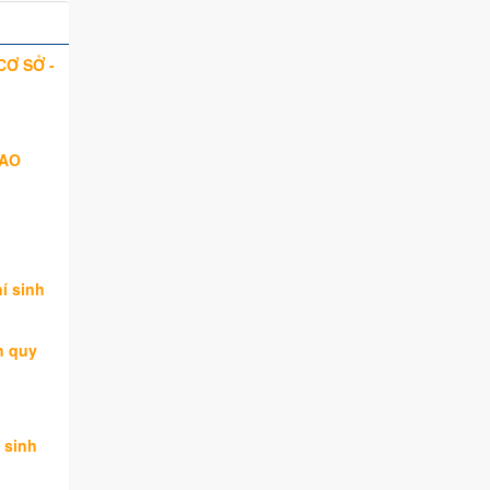
CƠ SỞ -
CAO
í sinh
h quy
 sinh