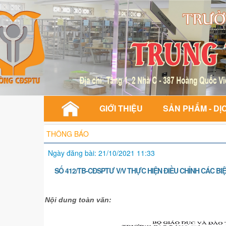
GIỚI THIỆU
SẢN PHẨM - DỊ
THÔNG BÁO
Ngày đăng bài: 21/10/2021 11:33
SỐ 412/TB-CĐSPTƯ V/V THỰC HIỆN ĐIỀU CHỈNH CÁC B
Nội dung toàn văn: