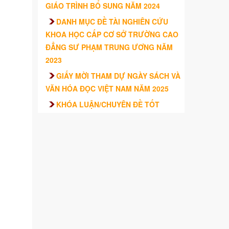
GIÁO TRÌNH BỔ SUNG NĂM 2024
DANH MỤC ĐỀ TÀI NGHIÊN CỨU
KHOA HỌC CẤP CƠ SỞ TRƯỜNG CAO
ĐẲNG SƯ PHẠM TRUNG ƯƠNG NĂM
2023
GIẤY MỜI THAM DỰ NGÀY SÁCH VÀ
VĂN HÓA ĐỌC VIỆT NAM NĂM 2025
KHÓA LUẬN/CHUYÊN ĐỀ TỐT
NGHIỆP CỦA SINH VIÊN – TRƯỜNG
CAO ĐẲNG SƯ PHẠM TRUNG ƯƠNG
TRÌNH ĐỘ CAO ĐẲNG HỆ CHÍNH QUY
KHÓA 2021 – 2024