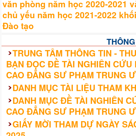
văn phòng năm học 2020-2021 v
chủ yếu năm học 2021-2022 khối
Đào tạo
THÔNG
TRUNG TÂM THÔNG TIN - THƯ
BẠN ĐỌC ĐỀ TÀI NGHIÊN CỨU
CAO ĐẲNG SƯ PHẠM TRUNG Ư
DANH MỤC TÀI LIỆU THAM K
DANH MỤC ĐỀ TÀI NGHIÊN 
CAO ĐẲNG SƯ PHẠM TRUNG Ư
GIẤY MỜI THAM DỰ NGÀY SÁ
2025