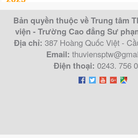
KHÓA LUẬN/CHUYÊN ĐỀ TỐT 
Bản quyền thuộc về Trung tâm T
CAO ĐẲNG SƯ PHẠM TRUNG Ư
viện - Trường Cao đẳng Sư ph
QUY KHÓA 2021 – 2024
387 Hoàng Quốc Việt - Cầ
Địa chỉ:
thuviensptw@gmai
Email:
0243. 756 
Điện thoại: