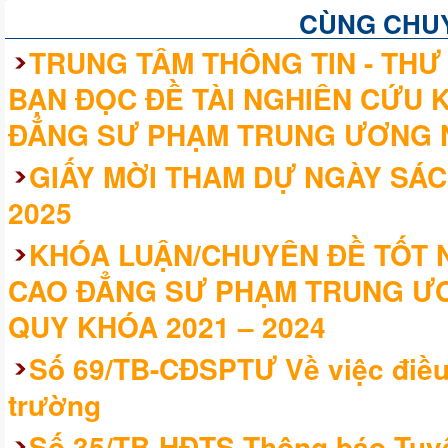
CÙNG CHU
TRUNG TÂM THÔNG TIN - THƯ 
BẠN ĐỌC ĐỀ TÀI NGHIÊN CỨU 
ĐẲNG SƯ PHẠM TRUNG ƯƠNG 
GIẤY MỜI THAM DỰ NGÀY SÁC
2025
KHÓA LUẬN/CHUYÊN ĐỀ TỐT N
CAO ĐẲNG SƯ PHẠM TRUNG ƯƠ
QUY KHÓA 2021 – 2024
Số 69/TB-CĐSPTƯ Về việc điều 
trường
Số 35/TB-HĐTS Thông báo Tuyể