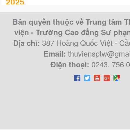
2025
KHÓA LUẬN/CHUYÊN ĐỀ TỐT 
Bản quyền thuộc về Trung tâm T
CAO ĐẲNG SƯ PHẠM TRUNG Ư
viện - Trường Cao đẳng Sư ph
QUY KHÓA 2021 – 2024
387 Hoàng Quốc Việt - Cầ
Địa chỉ:
thuviensptw@gmai
Email:
0243. 756 
Điện thoại: