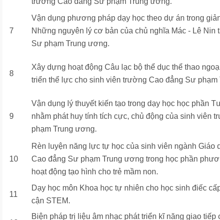
trường Cao đẳng Sư phạm Trung ương.
Vận dụng phương pháp dạy học theo dự án trong giả
7
Những nguyên lý cơ bản của chủ nghĩa Mác - Lê Nin 
Sư phạm Trung ương.
Xây dựng hoạt động Câu lạc bộ thể dục thể thao ngo
8
triển thể lực cho sinh viên trường Cao đẳng Sư phạm
Vận dụng lý thuyết kiến tạo trong dạy học học phần 
9
nhằm phát huy tính tích cực, chủ động của sinh viên
phạm Trung ương.
Rèn luyện năng lực tự học của sinh viên ngành Giáo
10
Cao đẳng Sư phạm Trung ương trong học phần phươ
hoạt động tạo hình cho trẻ mầm non.
Dạy học môn Khoa học tự nhiên cho học sinh điếc cấ
11
cận STEM.
Biện pháp trị liệu âm nhạc phát triển kĩ năng giao tiếp c