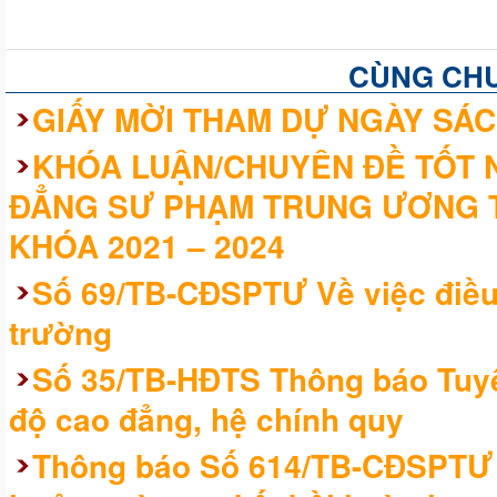
CÙNG CH
GIẤY MỜI THAM DỰ NGÀY SÁC
KHÓA LUẬN/CHUYÊN ĐỀ TỐT 
ĐẲNG SƯ PHẠM TRUNG ƯƠNG T
KHÓA 2021 – 2024
Số 69/TB-CĐSPTƯ Về việc điều 
trường
Số 35/TB-HĐTS Thông báo Tuyể
độ cao đẳng, hệ chính quy
Thông báo Số 614/TB-CĐSPTƯ V