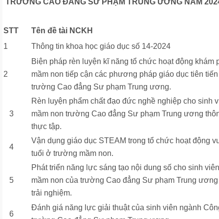
TRƯỜNG CAO ĐẲNG SƯ PHẠM TRUNG ƯƠNG
NĂM 202
STT
Tên đề tài NCKH
1
Thông tin khoa học giáo dục số 14-2024
Biện pháp rèn luyện kĩ năng tổ chức hoạt động khám 
2
mầm non tiếp cận các phương pháp giáo dục tiên tiến 
trường Cao đẳng Sư phạm Trung ương.
Rèn luyện phẩm chất đạo đức nghề nghiệp cho sinh v
3
mầm non trường Cao đẳng Sư phạm Trung ương thôn
thực tập.
Vận dụng giáo dục STEAM trong tổ chức hoạt động vui 
4
tuổi ở trường mầm non.
Phát triển năng lực sáng tạo nội dung số cho sinh vi
5
mầm non của trường Cao đẳng Sư phạm Trung ương 
trải nghiệm.
Đánh giá năng lực giải thuật của sinh viên ngành Côn
6