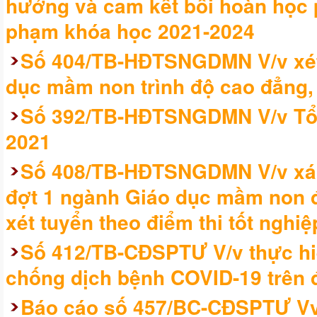
hưởng và cam kết bồi hoàn học p
phạm khóa học 2021-2024
Số 404/TB-HĐTSNGDMN V/v xét
dục mầm non trình độ cao đẳng,
Số 392/TB-HĐTSNGDMN V/v Tổ c
2021
Số 408/TB-HĐTSNGDMN V/v xác
đợt 1 ngành Giáo dục mầm non đố
xét tuyển theo điểm thi tốt nghi
Số 412/TB-CĐSPTƯ V/v thực hi
chống dịch bệnh COVID-19 trên đ
Báo cáo số 457/BC-CĐSPTƯ Vv 