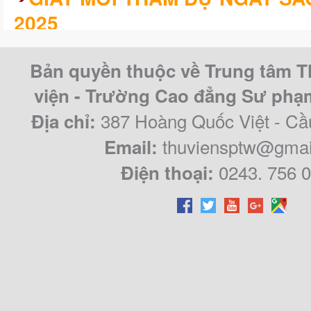
2025
KHÓA LUẬN/CHUYÊN ĐỀ TỐT 
Bản quyền thuộc về Trung tâm T
CAO ĐẲNG SƯ PHẠM TRUNG Ư
viện - Trường Cao đẳng Sư ph
QUY KHÓA 2021 – 2024
387 Hoàng Quốc Việt - Cầ
Địa chỉ:
thuviensptw@gmai
Email:
0243. 756 
Điện thoại: