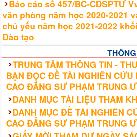
Báo cáo số 457/BC-CĐSPTƯ Vv 
văn phòng năm học 2020-2021 v
chủ yếu năm học 2021-2022 khối
Đào tạo
THÔNG
TRUNG TÂM THÔNG TIN - THƯ
BẠN ĐỌC ĐỀ TÀI NGHIÊN CỨU
CAO ĐẲNG SƯ PHẠM TRUNG Ư
DANH MỤC TÀI LIỆU THAM K
DANH MỤC ĐỀ TÀI NGHIÊN 
CAO ĐẲNG SƯ PHẠM TRUNG Ư
GIẤY MỜI THAM DỰ NGÀY SÁ