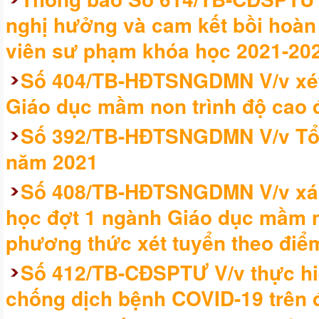
nghị hưởng và cam kết bồi hoàn h
viên sư phạm khóa học 2021-20
Số 404/TB-HĐTSNGDMN V/v xét
Giáo dục mầm non trình độ cao 
Số 392/TB-HĐTSNGDMN V/v Tổ c
năm 2021
Số 408/TB-HĐTSNGDMN V/v xác
học đợt 1 ngành Giáo dục mầm no
phương thức xét tuyển theo điểm
Số 412/TB-CĐSPTƯ V/v thực hi
chống dịch bệnh COVID-19 trên đ