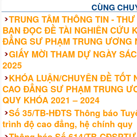
CÙNG CHU
TRUNG TÂM THÔNG TIN - THƯ 
BẠN ĐỌC ĐỀ TÀI NGHIÊN CỨU 
ĐẲNG SƯ PHẠM TRUNG ƯƠNG 
GIẤY MỜI THAM DỰ NGÀY SÁC
2025
KHÓA LUẬN/CHUYÊN ĐỀ TỐT N
CAO ĐẲNG SƯ PHẠM TRUNG ƯƠ
QUY KHÓA 2021 – 2024
Số 35/TB-HĐTS Thông báo Tuyể
trình độ cao đẳng, hệ chính quy
Thông báo Số 614/TB-CĐSPTƯ V