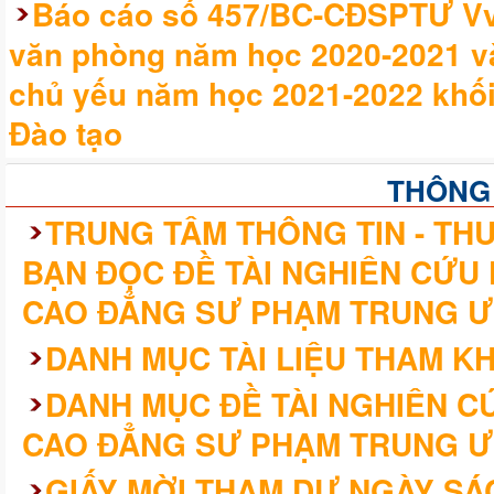
Báo cáo số 457/BC-CĐSPTƯ Vv 
văn phòng năm học 2020-2021 v
chủ yếu năm học 2021-2022 khối
Đào tạo
THÔNG
TRUNG TÂM THÔNG TIN - THƯ
BẠN ĐỌC ĐỀ TÀI NGHIÊN CỨU
CAO ĐẲNG SƯ PHẠM TRUNG Ư
DANH MỤC TÀI LIỆU THAM K
DANH MỤC ĐỀ TÀI NGHIÊN 
CAO ĐẲNG SƯ PHẠM TRUNG Ư
GIẤY MỜI THAM DỰ NGÀY SÁ