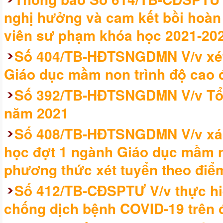
nghị hưởng và cam kết bồi hoàn h
viên sư phạm khóa học 2021-20
Số 404/TB-HĐTSNGDMN V/v xét
Giáo dục mầm non trình độ cao 
Số 392/TB-HĐTSNGDMN V/v Tổ c
năm 2021
Số 408/TB-HĐTSNGDMN V/v xác
học đợt 1 ngành Giáo dục mầm no
phương thức xét tuyển theo điểm
Số 412/TB-CĐSPTƯ V/v thực hi
chống dịch bệnh COVID-19 trên đ