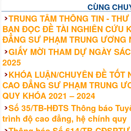
CÙNG CHU
TRUNG TÂM THÔNG TIN - THƯ 
BẠN ĐỌC ĐỀ TÀI NGHIÊN CỨU 
ĐẲNG SƯ PHẠM TRUNG ƯƠNG 
GIẤY MỜI THAM DỰ NGÀY SÁC
2025
KHÓA LUẬN/CHUYÊN ĐỀ TỐT N
CAO ĐẲNG SƯ PHẠM TRUNG ƯƠ
QUY KHÓA 2021 – 2024
Số 35/TB-HĐTS Thông báo Tuyể
trình độ cao đẳng, hệ chính quy
Thông báo Số 614/TB-CĐSPTƯ V