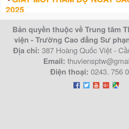
2025
KHÓA LUẬN/CHUYÊN ĐỀ TỐT 
Bản quyền thuộc về Trung tâm T
CAO ĐẲNG SƯ PHẠM TRUNG Ư
viện - Trường Cao đẳng Sư ph
QUY KHÓA 2021 – 2024
387 Hoàng Quốc Việt - Cầ
Địa chỉ:
thuviensptw@gmai
Email:
0243. 756 
Điện thoại: