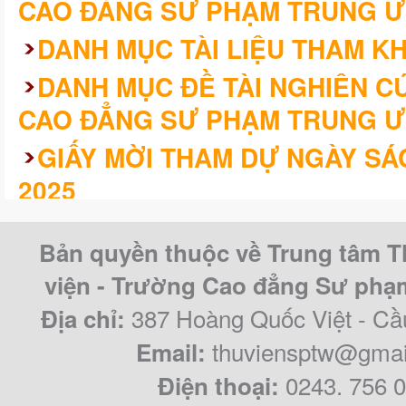
CAO ĐẲNG SƯ PHẠM TRUNG Ư
DANH MỤC TÀI LIỆU THAM K
DANH MỤC ĐỀ TÀI NGHIÊN 
CAO ĐẲNG SƯ PHẠM TRUNG Ư
GIẤY MỜI THAM DỰ NGÀY SÁ
2025
KHÓA LUẬN/CHUYÊN ĐỀ TỐT 
Bản quyền thuộc về Trung tâm T
CAO ĐẲNG SƯ PHẠM TRUNG Ư
viện - Trường Cao đẳng Sư ph
QUY KHÓA 2021 – 2024
387 Hoàng Quốc Việt - Cầ
Địa chỉ:
thuviensptw@gmai
Email:
0243. 756 
Điện thoại: