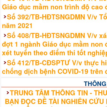
Giáo dục mầm non trình độ cao 
Số 392/TB-HĐTSNGDMN V/v Tổ c
năm 2021
Số 408/TB-HĐTSNGDMN V/v xác
đợt 1 ngành Giáo dục mầm non đố
xét tuyển theo điểm thi tốt nghi
Số 412/TB-CĐSPTƯ V/v thực hi
chống dịch bệnh COVID-19 trên đ
THÔNG
TRUNG TÂM THÔNG TIN - THƯ
BẠN ĐỌC ĐỀ TÀI NGHIÊN CỨU