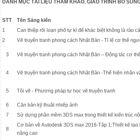
DANH MỤC
TÀI LIỆU THAM KHẢO, GIÁO TRÌNH BỔ SUN
STT
Tên Sáng kiến
1
Can thiệp rối loạn phổ tự kỉ để khác biệt không là rào c
2
Vẽ truyện tranh phong cách Nhật Bản - Tỉ lệ cơ thể ngư
3
Vẽ truyện tranh phong cách Nhật Bản – Động tác cơ th
4
Vẽ truyện tranh phong cách Nhật Bản -Thể hiện nhân v
5
Tôi vẽ - Phương pháp tự học vẽ truyện tranh
6
Căn bản kỹ thuật nhiếp ảnh
7
Sử dựng phần mềm 3DS max trong thiết kế kiến trúc nội
Cơ bản về Autodesk 3DS max 2016-Tập 1:Thiết kế tạo 
8
nâng cao