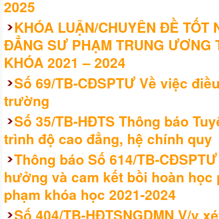
2025
KHÓA LUẬN/CHUYÊN ĐỀ TỐT 
ĐẲNG SƯ PHẠM TRUNG ƯƠNG T
KHÓA 2021 – 2024
Số 69/TB-CĐSPTƯ Về việc điều 
trường
Số 35/TB-HĐTS Thông báo Tuyể
trình độ cao đẳng, hệ chính quy
Thông báo Số 614/TB-CĐSPTƯ V
hưởng và cam kết bồi hoàn học p
phạm khóa học 2021-2024
Số 404/TB-HĐTSNGDMN V/v xét