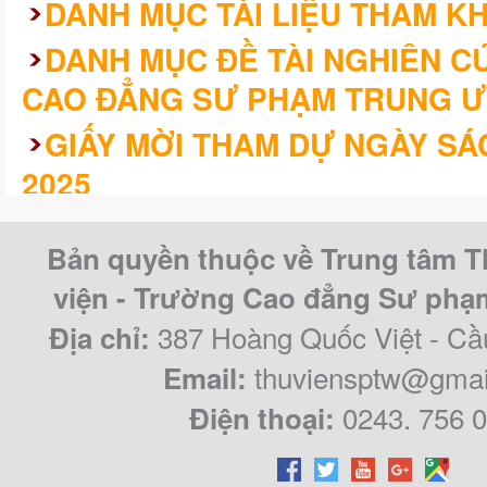
DANH MỤC TÀI LIỆU THAM K
DANH MỤC ĐỀ TÀI NGHIÊN 
CAO ĐẲNG SƯ PHẠM TRUNG Ư
GIẤY MỜI THAM DỰ NGÀY SÁ
2025
KHÓA LUẬN/CHUYÊN ĐỀ TỐT 
Bản quyền thuộc về Trung tâm T
CAO ĐẲNG SƯ PHẠM TRUNG Ư
viện - Trường Cao đẳng Sư ph
QUY KHÓA 2021 – 2024
387 Hoàng Quốc Việt - Cầ
Địa chỉ:
thuviensptw@gmai
Email:
0243. 756 
Điện thoại: