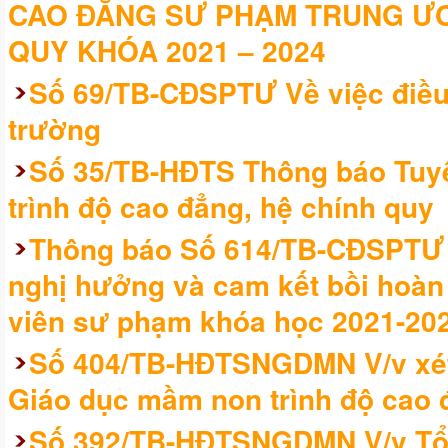
CAO ĐẲNG SƯ PHẠM TRUNG ƯƠ
QUY KHÓA 2021 – 2024
Số 69/TB-CĐSPTƯ Về việc điều 
trường
Số 35/TB-HĐTS Thông báo Tuyể
trình độ cao đẳng, hệ chính quy
Thông báo Số 614/TB-CĐSPTƯ V
nghị hưởng và cam kết bồi hoàn h
viên sư phạm khóa học 2021-20
Số 404/TB-HĐTSNGDMN V/v xét
Giáo dục mầm non trình độ cao 
Số 392/TB-HĐTSNGDMN V/v Tổ c