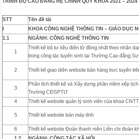
TRÌNH ĐỘ CAO ĐẲNG HỆ CHÍNH QUY KHÓA 2021 – 2024
STT
Tên đề tài
I
KHOA CÔNG NGHỆ THÔNG TIN – GIÁO DỤC 
1.1
NGÀNH: CÔNG NGHỆ THÔNG TIN
Thiết kế bộ tư liệu điện tử đồng nhất theo nhận 
1
trong công tác tuyển sinh tại Trường Cao đẳng 
2
Thiết kế giao diện website bán hàng trực tuyến trê
Phân tích thiết kế và Xây dựng phần mềm xếp lịch
3
Trường CĐSPTƯ
4
Thiết kế website quản lý sinh viên của khoa CN
5
Thiết kế website bán máy tính
6
Thiết kế website Đoàn thanh niên Liên chi đoàn
1.2
NGÀNH: CÔNG TÁC XÃ HỘI