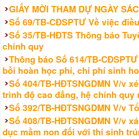
GIẤY MỜI THAM DỰ NGÀY SÁC
Số 69/TB-CĐSPTƯ Về việc điều 
Số 35/TB-HĐTS Thông báo Tuyển
chính quy
Thông báo Số 614/TB-CĐSPTƯ V
bồi hoàn học phí, chi phí sinh 
Số 404/TB-HĐTSNGDMN V/v xét
trình độ cao đẳng, hệ chính quy
Số 392/TB-HĐTSNGDMN V/v Tổ c
Số 408/TB-HĐTSNGDMN V/v xác
dục mầm non đối với thí sinh trú