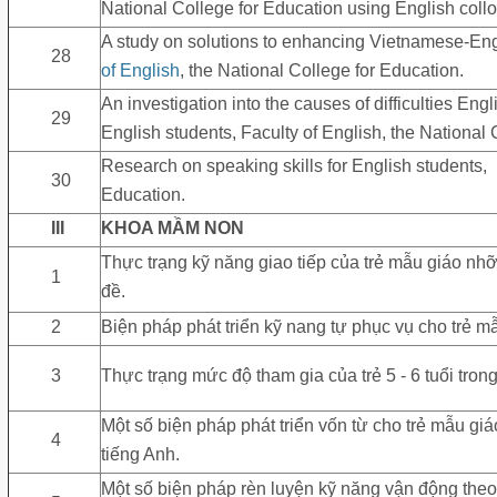
National College for Education using English collo
A study on solutions to enhancing Vietnamese-Engl
28
of English
, the National College for Education.
An investigation into the causes of difficulties Engl
29
English students, Faculty of English, the National 
Research on speaking skills for English students, 
30
Education.
III
KHOA MẦM NON
Thực trạng kỹ năng giao tiếp của trẻ mẫu giáo nhỡ (
1
đề.
2
Biện pháp phát triển kỹ nang tự phục vụ cho trẻ m
3
Thực trạng mức độ tham gia của trẻ 5 - 6 tuổi tro
Một số biện pháp phát triển vốn từ cho trẻ mẫu giá
4
tiếng Anh.
Một số biện pháp rèn luyện kỹ năng vận động theo 