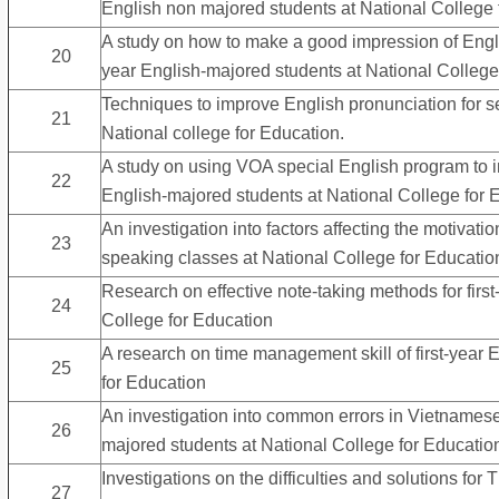
English non majored students at National College 
A study on how to make a good impression of Englis
20
year English-majored students at National College
Techniques to improve English pronunciation for s
21
National college for Education.
A study on using VOA special English program to 
22
English-majored students at National College for 
An investigation into factors affecting the motivatio
23
speaking classes at National College for Educatio
Research on effective note-taking methods for firs
24
College for Education
A research on time management skill of first-year 
25
for Education
An investigation into common errors in Vietnamese
26
majored students at National College for Educatio
Investigations on the difficulties and solutions for
27