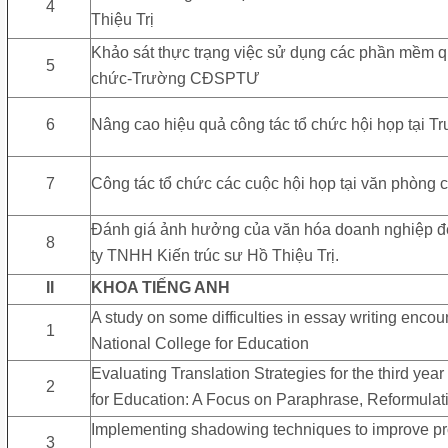
4
Thiệu Trị
Khảo sát thực trạng việc sử dụng các phần mềm q
5
chức-Trường CĐSPTƯ
6
Nâng cao hiệu quả công tác tổ chức hội họp tại
7
Công tác tổ chức các cuộc hội họp tại văn phòng 
Đánh giá ảnh hưởng của văn hóa doanh nghiệp đến
8
ty TNHH Kiến trúc sư Hồ Thiệu Trị.
II
KHOA TIẾNG ANH
A study on some difficulties in essay writing enco
1
National College for Education
Evaluating Translation Strategies for the third yea
2
for Education: A Focus on Paraphrase, Reformulati
Implementing shadowing techniques to improve pron
3