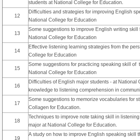
students at National College for Education.
Difficulties and strategies for improving English sp
12
National College for Education
Some suggestions to improve English writing skill f
13
National College for Education
Effective listening learning strategies from the per
14
College for Education
Some suggestions for practicing speaking skill of t
15
National College for Education
Difficulties of English major students - at Nationa
16
knowledge to listening comprehension in communic
Some suggestions to memorize vocabularies for st
17
Collagen for Education.
Techniques to improve note taking skill in listenin
18
major at National College for Education.
A study on how to improve English speaking skill thro
19