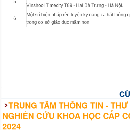
5
Vinshool Timecity T89 - Hai Bà Trưng - Hà Nội.
Một số biện pháp rèn luyện kỹ năng ca hát thông 
6
trong cơ sở giáo dục mầm non.
CÙ
TRUNG TÂM THÔNG TIN - THƯ 
NGHIÊN CỨU KHOA HỌC CẤP C
2024