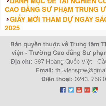
DANH MỤC ĐỀ TÀI NGHIÊN 
CAO ĐẲNG SƯ PHẠM TRUNG Ư
GIẤY MỜI THAM DỰ NGÀY SÁ
2025
KHÓA LUẬN/CHUYÊN ĐỀ TỐT 
Bản quyền thuộc về Trung tâm T
CAO ĐẲNG SƯ PHẠM TRUNG Ư
viện - Trường Cao đẳng Sư ph
QUY KHÓA 2021 – 2024
387 Hoàng Quốc Việt - Cầ
Địa chỉ:
thuviensptw@gmai
Email:
0243. 756 
Điện thoại: