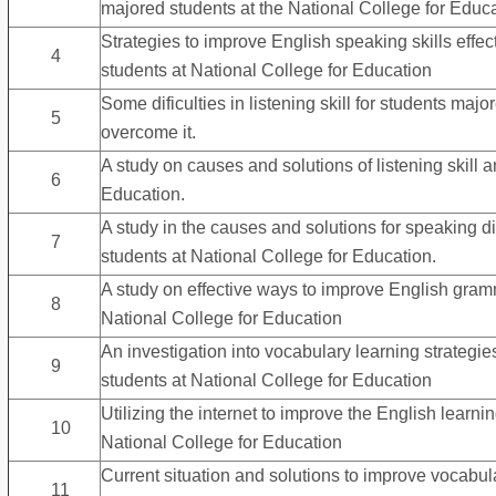
majored students at the National College for Educa
Strategies to improve English speaking skills effe
4
students at National College for Education
Some dificulties in listening skill for students maj
5
overcome it.
A study on causes and solutions of listening skill a
6
Education.
A study in the causes and solutions for speaking di
7
students at National College for Education.
A study on effective ways to improve English gramm
8
National College for Education
An investigation into vocabulary learning strategi
9
students at National College for Education
Utilizing the internet to improve the English learnin
10
National College for Education
Current situation and solutions to improve vocabula
11