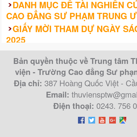
DANH MỤC ĐỀ TÀI NGHIÊN 
CAO ĐẲNG SƯ PHẠM TRUNG Ư
GIẤY MỜI THAM DỰ NGÀY SÁ
2025
KHÓA LUẬN/CHUYÊN ĐỀ TỐT 
Bản quyền thuộc về Trung tâm T
CAO ĐẲNG SƯ PHẠM TRUNG Ư
viện - Trường Cao đẳng Sư ph
QUY KHÓA 2021 – 2024
387 Hoàng Quốc Việt - Cầ
Địa chỉ:
thuviensptw@gmai
Email:
0243. 756 
Điện thoại: