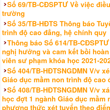
Số 69/TB-CĐSPTƯ Về việc điều 
trường
Số 35/TB-HĐTS Thông báo Tuyể
trình độ cao đẳng, hệ chính quy
Thông báo Số 614/TB-CĐSPTƯ V
nghị hưởng và cam kết bồi hoàn h
viên sư phạm khóa học 2021-20
Số 404/TB-HĐTSNGDMN V/v xét
Giáo dục mầm non trình độ cao 
Số 408/TB-HĐTSNGDMN V/v xác
học đợt 1 ngành Giáo dục mầm no
phương thức xét tuyển theo điểm