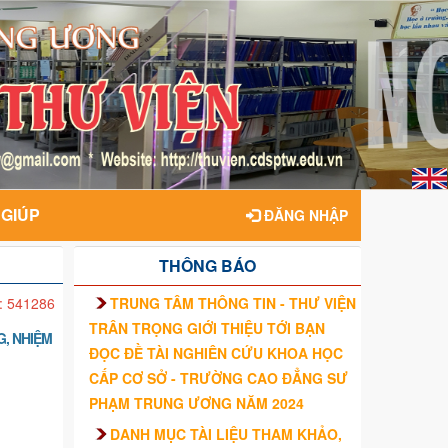
 GIÚP
ĐĂNG NHẬP
THÔNG BÁO
TRUNG TÂM THÔNG TIN - THƯ VIỆN
: 541286
TRÂN TRỌNG GIỚI THIỆU TỚI BẠN
G, NHIỆM
ĐỌC ĐỀ TÀI NGHIÊN CỨU KHOA HỌC
CẤP CƠ SỞ - TRƯỜNG CAO ĐẲNG SƯ
PHẠM TRUNG ƯƠNG NĂM 2024
DANH MỤC TÀI LIỆU THAM KHẢO,