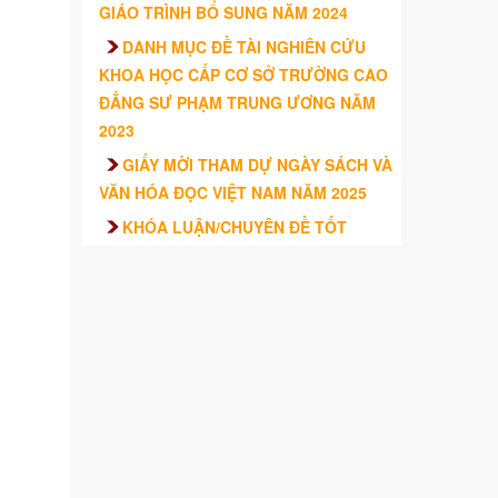
GIÁO TRÌNH BỔ SUNG NĂM 2024
DANH MỤC ĐỀ TÀI NGHIÊN CỨU
KHOA HỌC CẤP CƠ SỞ TRƯỜNG CAO
ĐẲNG SƯ PHẠM TRUNG ƯƠNG NĂM
2023
GIẤY MỜI THAM DỰ NGÀY SÁCH VÀ
VĂN HÓA ĐỌC VIỆT NAM NĂM 2025
KHÓA LUẬN/CHUYÊN ĐỀ TỐT
NGHIỆP CỦA SINH VIÊN – TRƯỜNG
CAO ĐẲNG SƯ PHẠM TRUNG ƯƠNG
TRÌNH ĐỘ CAO ĐẲNG HỆ CHÍNH QUY
KHÓA 2021 – 2024