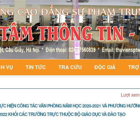
CH VỤ
TIN TỨC
TRA CỨU
ĐỘC GIẢ
TRỢ
Lượt xem
HỰC HIỆN CÔNG TÁC VĂN PHÒNG NĂM HỌC 2020-2021 VÀ PHƯƠNG HƯỚN
1-2022 KHỐI CÁC TRƯỜNG TRỰC THUỘC BỘ GIÁO DỤC VÀ ĐÀO TẠO