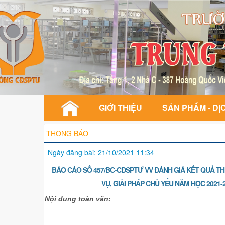
GIỚI THIỆU
SẢN PHẨM - DỊ
THÔNG BÁO
Ngày đăng bài: 21/10/2021 11:34
BÁO CÁO SỐ 457/BC-CĐSPTƯ VV ĐÁNH GIÁ KẾT QUẢ T
VỤ, GIẢI PHÁP CHỦ YẾU NĂM HỌC 202
Nội dung toàn văn: