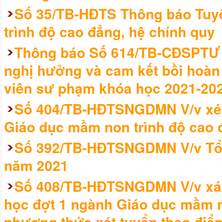
Số 35/TB-HĐTS Thông báo Tuyể
trình độ cao đẳng, hệ chính quy
Thông báo Số 614/TB-CĐSPTƯ V
nghị hưởng và cam kết bồi hoàn h
viên sư phạm khóa học 2021-20
Số 404/TB-HĐTSNGDMN V/v xét
Giáo dục mầm non trình độ cao 
Số 392/TB-HĐTSNGDMN V/v Tổ c
năm 2021
Số 408/TB-HĐTSNGDMN V/v xác
học đợt 1 ngành Giáo dục mầm no
phương thức xét tuyển theo điểm