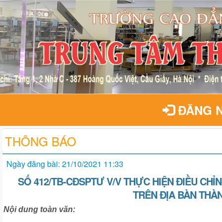
ĐĂNG 
THÔNG BÁO
Ngày đăng bài: 21/10/2021 11:33
SỐ 412/TB-CĐSPTƯ V/V THỰC HIỆN ĐIỀU CHỈ
TRÊN ĐỊA BÀN THÀ
Nội dung toàn văn: