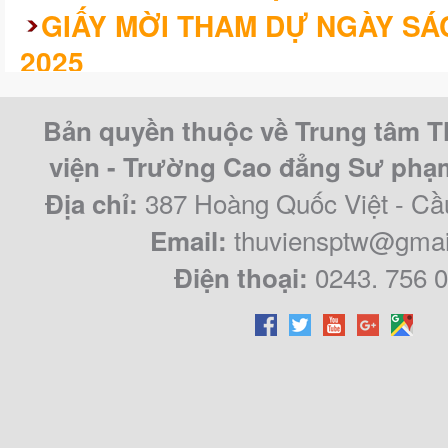
GIẤY MỜI THAM DỰ NGÀY SÁ
2025
KHÓA LUẬN/CHUYÊN ĐỀ TỐT 
Bản quyền thuộc về Trung tâm T
CAO ĐẲNG SƯ PHẠM TRUNG Ư
viện - Trường Cao đẳng Sư ph
QUY KHÓA 2021 – 2024
387 Hoàng Quốc Việt - Cầ
Địa chỉ:
thuviensptw@gmai
Email:
0243. 756 
Điện thoại: