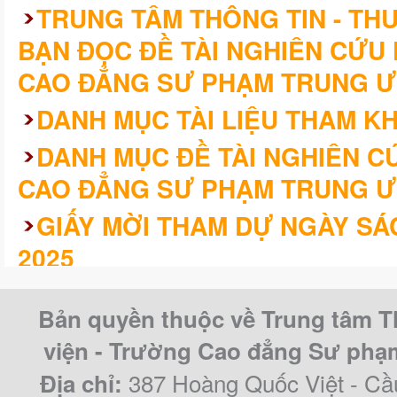
TRUNG TÂM THÔNG TIN - THƯ
BẠN ĐỌC ĐỀ TÀI NGHIÊN CỨU
CAO ĐẲNG SƯ PHẠM TRUNG Ư
DANH MỤC TÀI LIỆU THAM K
DANH MỤC ĐỀ TÀI NGHIÊN 
CAO ĐẲNG SƯ PHẠM TRUNG Ư
GIẤY MỜI THAM DỰ NGÀY SÁ
2025
KHÓA LUẬN/CHUYÊN ĐỀ TỐT 
Bản quyền thuộc về Trung tâm T
CAO ĐẲNG SƯ PHẠM TRUNG Ư
viện - Trường Cao đẳng Sư ph
QUY KHÓA 2021 – 2024
387 Hoàng Quốc Việt - Cầ
Địa chỉ: