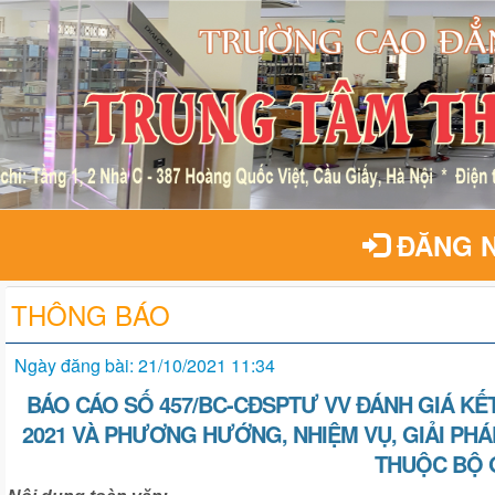
ĐĂNG 
THÔNG BÁO
Ngày đăng bài: 21/10/2021 11:34
BÁO CÁO SỐ 457/BC-CĐSPTƯ VV ĐÁNH GIÁ KẾ
2021 VÀ PHƯƠNG HƯỚNG, NHIỆM VỤ, GIẢI PH
THUỘC BỘ 