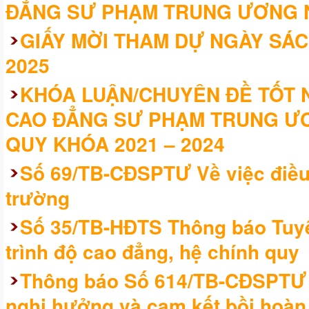
ĐẲNG SƯ PHẠM TRUNG ƯƠNG 
GIẤY MỜI THAM DỰ NGÀY SÁC
2025
KHÓA LUẬN/CHUYÊN ĐỀ TỐT N
CAO ĐẲNG SƯ PHẠM TRUNG ƯƠ
QUY KHÓA 2021 – 2024
Số 69/TB-CĐSPTƯ Về việc điều 
trường
Số 35/TB-HĐTS Thông báo Tuyể
trình độ cao đẳng, hệ chính quy
Thông báo Số 614/TB-CĐSPTƯ V
nghị hưởng và cam kết bồi hoàn h