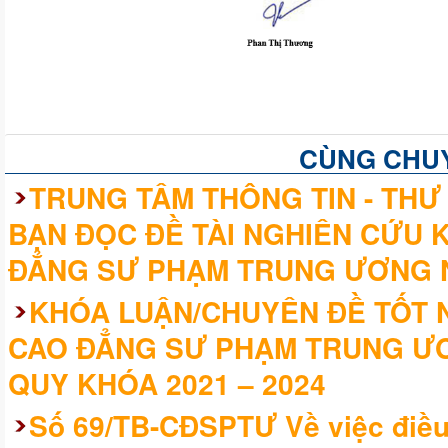
CÙNG CHU
TRUNG TÂM THÔNG TIN - THƯ 
BẠN ĐỌC ĐỀ TÀI NGHIÊN CỨU 
ĐẲNG SƯ PHẠM TRUNG ƯƠNG 
KHÓA LUẬN/CHUYÊN ĐỀ TỐT N
CAO ĐẲNG SƯ PHẠM TRUNG ƯƠ
QUY KHÓA 2021 – 2024
Số 69/TB-CĐSPTƯ Về việc điều 