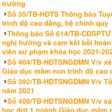
trường
Số 35/TB-HĐTS Thông báo Tuyể
trình độ cao đẳng, hệ chính quy
Thông báo Số 614/TB-CĐSPTƯ V
nghị hưởng và cam kết bồi hoàn h
viên sư phạm khóa học 2021-20
Số 404/TB-HĐTSNGDMN V/v xét
Giáo dục mầm non trình độ cao 
Số 392/TB-HĐTSNGDMN V/v Tổ c
năm 2021
Số 408/TB-HĐTSNGDMN V/v xác
học đợt 1 ngành Giáo dục mầm no