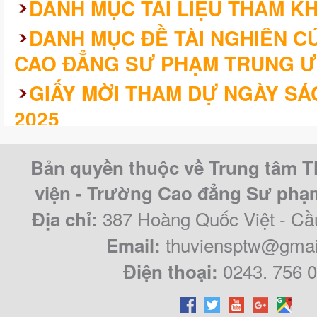
DANH MỤC TÀI LIỆU THAM K
DANH MỤC ĐỀ TÀI NGHIÊN 
CAO ĐẲNG SƯ PHẠM TRUNG Ư
GIẤY MỜI THAM DỰ NGÀY SÁ
2025
KHÓA LUẬN/CHUYÊN ĐỀ TỐT 
Bản quyền thuộc về Trung tâm T
CAO ĐẲNG SƯ PHẠM TRUNG Ư
viện - Trường Cao đẳng Sư ph
QUY KHÓA 2021 – 2024
387 Hoàng Quốc Việt - Cầ
Địa chỉ:
thuviensptw@gmai
Email:
0243. 756 
Điện thoại: