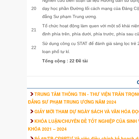
Nghiên cứu biên soạn tài liệu Hướng dẫn sử dụng 
20
dạy học phần Đường lối cách mạng của Đảng Cộ
đẳng Sư phạm Trung ương.
Tổ chức hoạt động làm quen với một số khái niệm
21
định phía trên, phía dưới, phía trước, phía sau củ
Sử dụng công cụ STAT để đánh giá sàng lọc trẻ 2
22
loạn phổ tự kỉ.
Tổng cộng : 2
2
Đề tài
TRUNG TÂM THÔNG TIN - THƯ VIỆN TRÂN TRỌNG
ĐẲNG SƯ PHẠM TRUNG ƯƠNG NĂM 2024
GIẤY MỜI THAM DỰ NGÀY SÁCH VÀ VĂN HÓA ĐỌ
KHÓA LUẬN/CHUYÊN ĐỀ TỐT NGHIỆP CỦA SINH
KHÓA 2021 – 2024
Số 69/TB-CĐSPTƯ Về việc điều chỉnh kế hoạch dạy