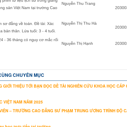
phim tư liệu lịch sử trong giảng
Nguyễn Thu Trang
ng sản Việt Nam tại trường Cao
20300
Nguyễn Thị Thu Hà
 sơ đẳng về toán. Đề tài: Xác
20300
a bản thân. Lứa tuổi: 3 - 4 tuổi.
4 - 36 tháng có nguy cơ mắc rối
Nguyễn Thị Hạnh
20300
CÙNG CHUYÊN MỤC
 GIỚI THIỆU TỚI BẠN ĐỌC ĐỀ TÀI NGHIÊN CỨU KHOA HỌC CẤP
C VIỆT NAM NĂM 2025
 VIÊN – TRƯỜNG CAO ĐẲNG SƯ PHẠM TRUNG ƯƠNG TRÌNH ĐỘ C
 học trực tiếp tại trường