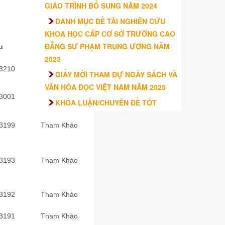
GIÁO TRÌNH BỔ SUNG NĂM 2024
DANH MỤC ĐỀ TÀI NGHIÊN CỨU
KHOA HỌC CẤP CƠ SỞ TRƯỜNG CAO
ĐẲNG SƯ PHẠM TRUNG ƯƠNG NĂM
u
Kho
2023
3210
Tham Khảo
GIẤY MỜI THAM DỰ NGÀY SÁCH VÀ
VĂN HÓA ĐỌC VIỆT NAM NĂM 2025
3001
Tham Khảo
KHÓA LUẬN/CHUYÊN ĐỀ TỐT
NGHIỆP CỦA SINH VIÊN – TRƯỜNG
3199
Tham Khảo
CAO ĐẲNG SƯ PHẠM TRUNG ƯƠNG
TRÌNH ĐỘ CAO ĐẲNG HỆ CHÍNH QUY
KHÓA 2021 – 2024
3193
Tham Khảo
3192
Tham Khảo
3191
Tham Khảo