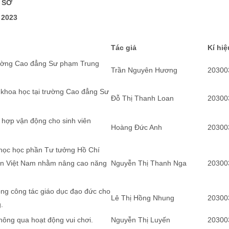
 SỞ
 202
3
Tác giả
Kí hiệ
trường Cao đẳng Sư phạm Trung
Trần Nguyên Hương
20300
u khoa học tại trường Cao đẳng Sư
Đỗ Thị Thanh Loan
20300
i hợp vận động cho sinh viên
Hoàng Đức Anh
20300
 học học phần Tư tưởng Hồ Chí
ản Việt Nam nhằm nâng cao năng
Nguyễn Thị Thanh Nga
20300
ng công tác giáo dục đạo đức cho
Lê Thị Hồng Nhung
20300
.
 thông qua hoạt động vui chơi.
Nguyễn Thị Luyến
20300