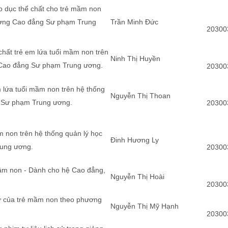
o dục thể chất cho trẻ mầm non
rường Cao đẳng Sư phạm Trung
Trần Minh Đức
20300
 chất trẻ em lứa tuổi mầm non trên
Ninh Thị Huyền
g Cao đẳng Sư phạm Trung ương.
20300
m lứa tuổi mầm non trên hệ thống
Nguyễn Thị Thoan
g Sư phạm Trung ương.
20300
m non trên hệ thống quản lý học
Đinh Hương Ly
rung ương.
20300
mầm non - Dành cho hệ Cao đẳng,
Nguyễn Thị Hoài
20300
ngữ của trẻ mầm non theo phương
Nguyễn Thị Mỹ Hạnh
20300