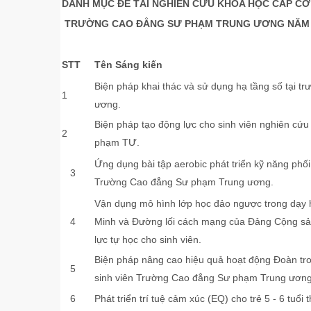
DANH MỤC
ĐỀ TÀI NGHIÊN CỨU KHOA HỌC CẤP CƠ
TRƯỜNG CAO ĐẲNG SƯ PHẠM TRUNG ƯƠNG
NĂM
STT
Tên Sáng kiến
Biện pháp khai thác và sử dụng hạ tầng số tại 
1
ương.
Biện pháp tạo động lực cho sinh viên nghiên cứ
2
phạm TƯ.
Ứng dụng bài tập aerobic phát triển kỹ năng phố
3
Trường Cao đẳng Sư phạm Trung ương.
Vận dụng mô hình lớp học đảo ngược trong dạy
4
Minh và Đường lối cách mạng của Đảng Cộng s
lực tự học cho sinh viên.
Biện pháp nâng cao hiệu quả hoạt động Đoàn tro
5
sinh viên Trường Cao đẳng Sư phạm Trung ương
6
Phát triển trí tuệ cảm xúc (EQ) cho trẻ 5 - 6 tuổi