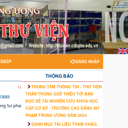
 GIÚP
ĐĂNG NHẬP
THÔNG BÁO
TRUNG TÂM THÔNG TIN - THƯ VIỆN
Lượt xem: 290028
TRÂN TRỌNG GIỚI THIỆU TỚI BẠN
 2023
ĐỌC ĐỀ TÀI NGHIÊN CỨU KHOA HỌC
 đẳng Sư phạm trung ương
CẤP CƠ SỞ - TRƯỜNG CAO ĐẲNG SƯ
PHẠM TRUNG ƯƠNG NĂM 2024
DANH MỤC TÀI LIỆU THAM KHẢO,