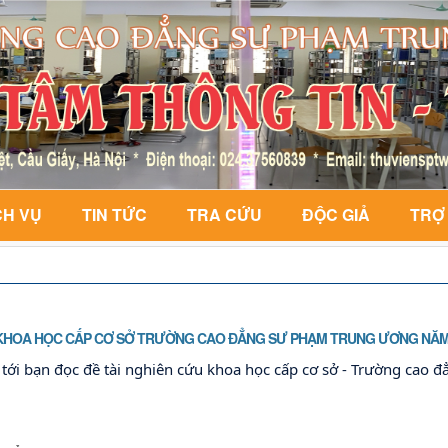
CH VỤ
TIN TỨC
TRA CỨU
ĐỘC GIẢ
TRỢ
 KHOA HỌC CẤP CƠ SỞ TRƯỜNG CAO ĐẲNG SƯ PHẠM TRUNG ƯƠNG NĂM
ệu tới bạn đọc đề tài nghiên cứu khoa học cấp cơ sở - Trường cao