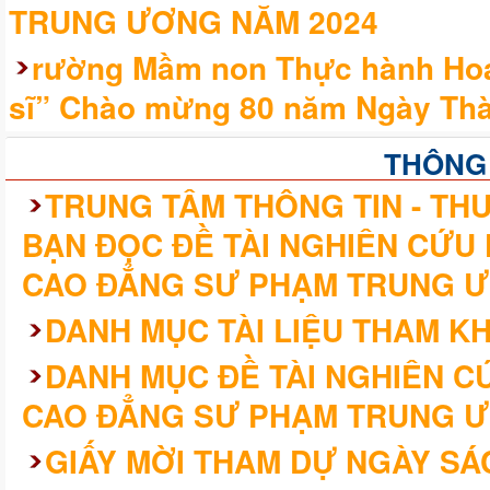
TRUNG ƯƠNG NĂM 2024
rường Mầm non Thực hành Hoa 
sĩ” Chào mừng 80 năm Ngày Thà
THÔNG
TRUNG TÂM THÔNG TIN - THƯ
BẠN ĐỌC ĐỀ TÀI NGHIÊN CỨU
CAO ĐẲNG SƯ PHẠM TRUNG Ư
DANH MỤC TÀI LIỆU THAM K
DANH MỤC ĐỀ TÀI NGHIÊN 
CAO ĐẲNG SƯ PHẠM TRUNG Ư
GIẤY MỜI THAM DỰ NGÀY SÁ