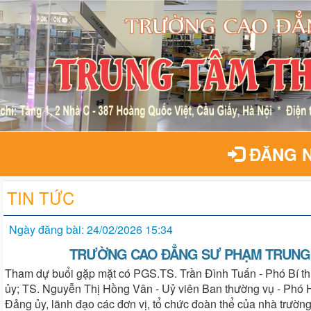
ĐĂNG 
TIN TỨC
Ngày đăng bài: 24/02/2026 15:34
TRƯỜNG CAO ĐẲNG SƯ PHẠM TRUNG 
Tham dự buổi gặp mặt có PGS.TS. Trần Đình Tuấn - Phó Bí th
ủy; TS. Nguyễn Thị Hồng Vân - Uỷ viên Ban thường vụ - Phó Hi
Đảng ủy, lãnh đạo các đơn vị, tổ chức đoàn thể của nhà trường