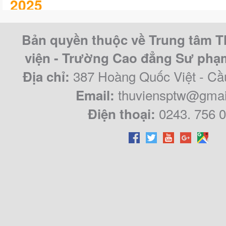
2025
KHÓA LUẬN/CHUYÊN ĐỀ TỐT 
Bản quyền thuộc về Trung tâm T
CAO ĐẲNG SƯ PHẠM TRUNG Ư
viện - Trường Cao đẳng Sư ph
QUY KHÓA 2021 – 2024
387 Hoàng Quốc Việt - Cầ
Địa chỉ:
thuviensptw@gmai
Email:
0243. 756 
Điện thoại: