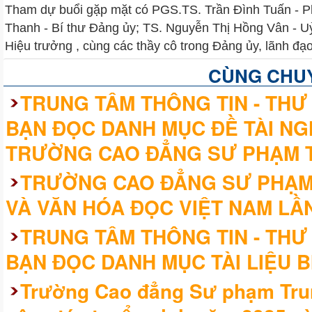
Tham dự buổi gặp mặt có PGS.TS. Trần Đình Tuấn - Ph
Thanh - Bí thư Đảng ủy; TS. Nguyễn Thị Hồng Vân - Uỷ
Hiệu trưởng , cùng các thầy cô trong Đảng ủy, lãnh đạ
CÙNG CHU
TRUNG TÂM THÔNG TIN - THƯ 
BẠN ĐỌC DANH MỤC ĐỀ TÀI NG
TRƯỜNG CAO ĐẲNG SƯ PHẠM 
TRƯỜNG CAO ĐẲNG SƯ PHẠM
VÀ VĂN HÓA ĐỌC VIỆT NAM LẦN
TRUNG TÂM THÔNG TIN - THƯ 
BẠN ĐỌC DANH MỤC TÀI LIỆU B
Trường Cao đẳng Sư phạm Trun