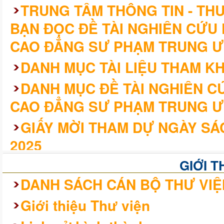
TRUNG TÂM THÔNG TIN - THƯ
BẠN ĐỌC ĐỀ TÀI NGHIÊN CỨU
CAO ĐẲNG SƯ PHẠM TRUNG Ư
DANH MỤC TÀI LIỆU THAM K
DANH MỤC ĐỀ TÀI NGHIÊN 
CAO ĐẲNG SƯ PHẠM TRUNG Ư
GIẤY MỜI THAM DỰ NGÀY SÁ
2025
KHÓA LUẬN/CHUYÊN ĐỀ TỐT 
GIỚI T
CAO ĐẲNG SƯ PHẠM TRUNG Ư
DANH SÁCH CÁN BỘ THƯ VIỆ
QUY KHÓA 2021 – 2024
Giới thiệu Thư viện