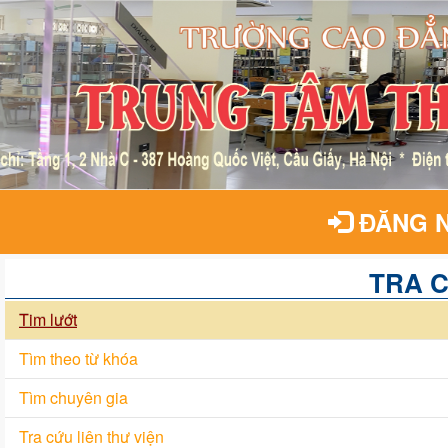
ĐĂNG 
TRA 
Tim lướt
Tìm theo từ khóa
Tìm chuyên gia
Tra cứu liên thư viện