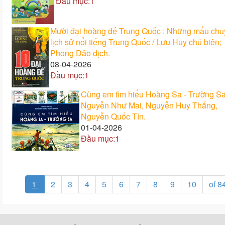
Đầu mục:1
Mười đại hoàng đế Trung Quốc : Những mẩu ch
lịch sử nổi tiếng Trung Quốc / Lưu Huy chủ biên;
Phong Đảo dịch.
08-04-2026
Đầu mục:1
Cùng em tìm hiểu Hoàng Sa - Trường Sa
Nguyễn Như Mai, Nguyễn Huy Thắng,
Nguyễn Quốc Tín.
01-04-2026
Đầu mục:1
1
2
3
4
5
6
7
8
9
10
of 8