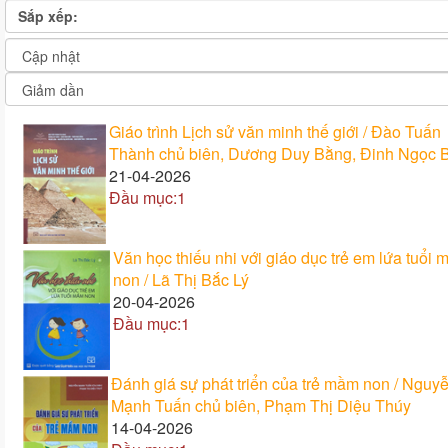
Sách tham khảo (8462)
Sắp xếp:
Luận án, luận văn (13)
Sách ngoại văn (1697)
Giáo trình Lịch sử văn minh thế giới / Đào Tuấn
Thành chủ biên, Dương Duy Bằng, Đinh Ngọc B
21-04-2026
Đầu mục:1
Văn học thiếu nhi với giáo dục trẻ em lứa tuổi
non / Lã Thị Bắc Lý
20-04-2026
Đầu mục:1
Đánh giá sự phát triển của trẻ mầm non / Nguy
Mạnh Tuấn chủ biên, Phạm Thị Diệu Thúy
14-04-2026