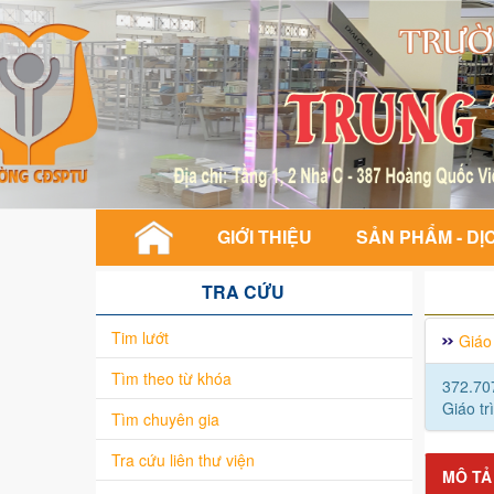
GIỚI THIỆU
SẢN PHẨM - DỊ
TRA CỨU
Tim lướt
Giáo 
Tìm theo từ khóa
372.70
Giáo tr
Tìm chuyên gia
Tra cứu liên thư viện
MÔ TẢ