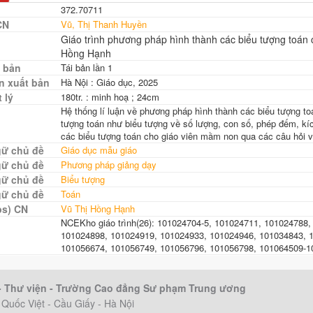
372.70711
CN
Vũ, Thị Thanh Huyền
Giáo trình phương pháp hình thành các biểu tượng toán 
Hồng Hạnh
 bản
Tái bản lần 1
n xuất bản
Hà Nội : Giáo dục, 2025
 lý
180tr. : minh hoạ ; 24cm
Hệ thống lí luận về phương pháp hình thành các biểu tượng to
tượng toán như biểu tượng về số lượng, con số, phép đếm, kíc
các biểu tượng toán cho giáo viên mầm non qua các câu hỏi v
gữ chủ đề
Giáo dục mẫu giáo
gữ chủ đề
Phương pháp giảng dạy
gữ chủ đề
Biểu tượng
gữ chủ đề
Toán
bs) CN
Vũ Thị Hồng Hạnh
NCEKho giáo trình(26): 101024704-5, 101024711, 101024788
101024898, 101024919, 101024933, 101024946, 101034843, 
101056674, 101056749, 101056796, 101056798, 101064509-1
 - Thư viện - Trường Cao đẳng Sư phạm Trung ương
Quốc Việt - Cầu Giấy - Hà Nội