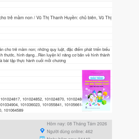
cho trẻ mầm non / Vũ Thị Thanh Huyền: chủ biên, Vũ Thị
án cho trẻ mầm non; những quy luật, đặc điểm phát triển biểu
h thước, hình dạng...Rèn luyện kĩ năng cơ bản về hình thành
à bài tập thực hành cuối mỗi chương
, 101024817, 101024852, 101024870, 101024880, 101024891,
101034904, 101036023, 101055841, 101056614, 101056652,
0, 101064589
Hôm nay: 08 Tháng Tám 2026
Người dùng online: 462
Ngày hôm nay: 24449