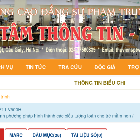
CH VỤ
TIN TỨC
TRA CỨU
ĐỘC GIẢ
TRỢ
THÔNG TIN BIỂU GHI
trình
711 V500H
ình phương pháp hình thành các biểu tượng toán cho trẻ mầm non /
MARC
ĐẦU MỤC(26)
TÀI LIỆU SỐ(0)