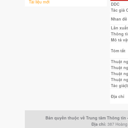
Tài liệu mới
DDC
Tác giả 
Nhan đề
Lần xuất
Thông ti
Mô tả vật
Tóm tắt
Thuật n
Thuật n
Thuật n
Thuật n
Tác giả(
Địa chỉ
Bản quyền thuộc về Trung tâm Thông tin
Địa chỉ:
387 Hoàng 