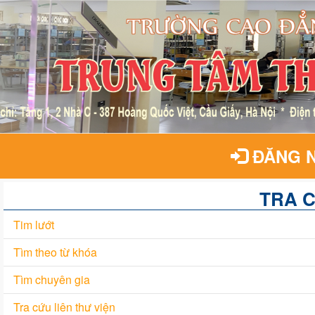
ĐĂNG 
TRA 
Tim lướt
Tìm theo từ khóa
Tìm chuyên gia
Tra cứu liên thư viện