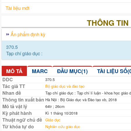
Tài liệu mới
THÔNG TIN 
Ấn phẩm định kỳ
370.5
Tạp chí giáo dục :
MÔ TẢ
MARC
ĐẦU MỤC(1)
TÀI LIỆU SỐ(
DDC
370.5
Tác giả TT
Bộ giáo dục và đào tạo
Nhan đề
Tạp chí giáo dục : Tạp chí lí luận - khoa học giá
Thông tin xuất bản
Hà Nội : Bộ Giáo dục và Đào tạo xb, 2018
Mô tả vật lý
64tr ; 26cm
Kỳ phát hành
Kì 1 tháng 10/2018
Thuật ngữ chủ đề
Giáo dục
Từ khóa tự do
Nghiên cứu giáo dục