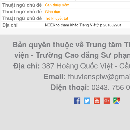
Thuật ngữ chủ đề
Can thiệp sớm
Thuật ngữ chủ đề
Giáo dục
Thuật ngữ chủ đề
Trẻ khuyết tật
Địa chỉ
NCEKho tham khảo Tiếng Việt(1): 201052901
Bản quyền thuộc về Trung tâm T
viện - Trường Cao đẳng Sư ph
387 Hoàng Quốc Việt - Cầ
Địa chỉ:
thuviensptw@gmai
Email:
0243. 756 
Điện thoại: