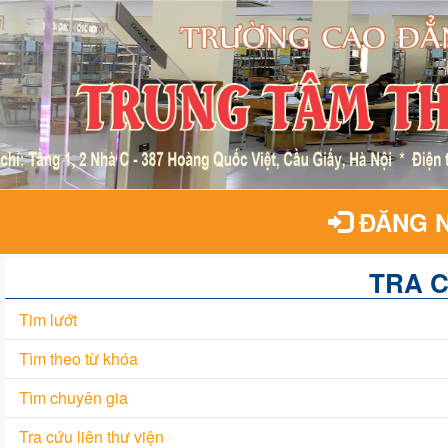
ĐĂNG 
TRA 
Tim lướt
Tìm theo từ khóa
Tìm chuyên gia
Tra cứu liên thư viện