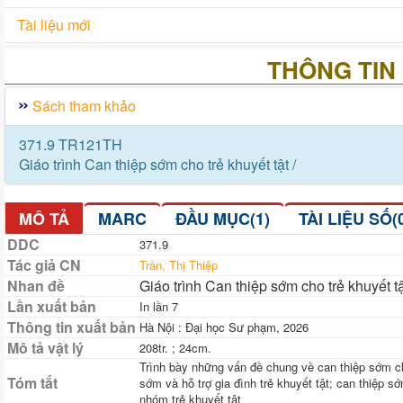
Tài liệu mới
THÔNG TIN 
Sách tham khảo
371.9 TR121TH
Giáo trình Can thiệp sớm cho trẻ khuyết tật /
MÔ TẢ
MARC
ĐẦU MỤC(1)
TÀI LIỆU SỐ(
DDC
371.9
Tác giả CN
Trần, Thị Thiệp
Nhan đề
Giáo trình Can thiệp sớm cho trẻ khuyết 
Lần xuất bản
In lần 7
Thông tin xuất bản
Hà Nội : Đại học Sư phạm, 2026
Mô tả vật lý
208tr. ; 24cm.
Trình bày những vấn đề chung về can thiệp sớm cho
Tóm tắt
sớm và hỗ trợ gia đình trẻ khuyết tật; can thiệp s
nhóm trẻ khuyết tật