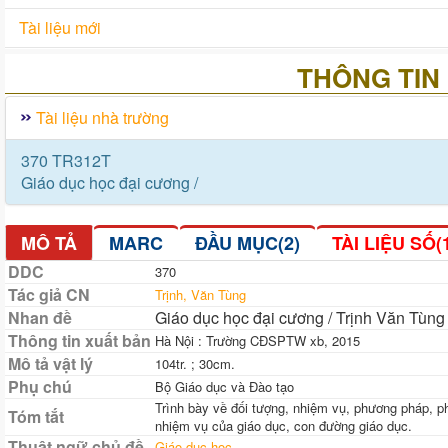
Tài liệu mới
THÔNG TIN 
Tài liệu nhà trường
370 TR312T
Giáo dục học đại cương /
MÔ TẢ
MARC
ĐẦU MỤC(2)
TÀI LIỆU SỐ(
DDC
370
Tác giả CN
Trịnh, Văn Tùng
Nhan đề
Giáo dục học đại cương / Trịnh Văn Tùng
Thông tin xuất bản
Hà Nội : Trường CĐSPTW xb, 2015
Mô tả vật lý
104tr. ; 30cm.
Phụ chú
Bộ Giáo dục và Đào tạo
Trình bày về đối tượng, nhiệm vụ, phương pháp, ph
Tóm tắt
nhiệm vụ của giáo dục, con đường giáo dục.
Thuật ngữ chủ đề
Giáo dục học