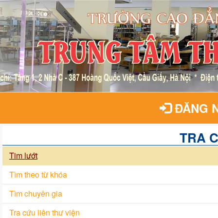
ĐĂNG 
TRA 
Tim lướt
Tìm theo từ khóa
Tìm chuyên gia
Tra cứu liên thư viện