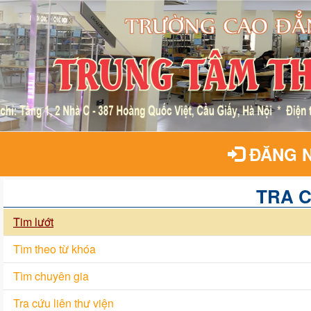
ĐĂNG 
TRA 
Tim lướt
Tìm theo từ khóa
Tìm chuyên gia
Tra cứu liên thư viện