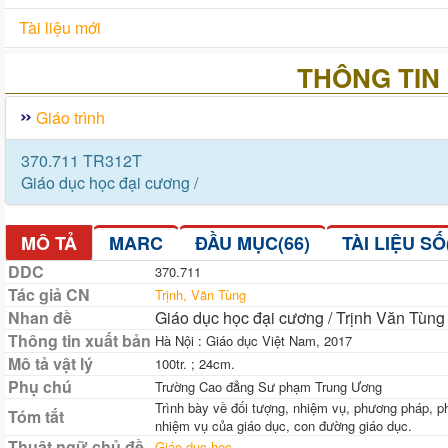
Tài liệu mới
THÔNG TIN 
Giáo trình
370.711 TR312T
Giáo dục học đại cương /
MÔ TẢ
MARC
ĐẦU MỤC(66)
TÀI LIỆU SỐ
DDC
370.711
Tác giả CN
Trịnh, Văn Tùng
Nhan đề
Giáo dục học đại cương / Trịnh Văn Tùng
Thông tin xuất bản
Hà Nội : Giáo dục Việt Nam, 2017
Mô tả vật lý
100tr. ; 24cm.
Phụ chú
Trường Cao đẳng Sư phạm Trung Ương
Trình bày về đối tượng, nhiệm vụ, phương pháp, ph
Tóm tắt
nhiệm vụ của giáo dục, con đường giáo dục.
Thuật ngữ chủ đề
Giáo dục học