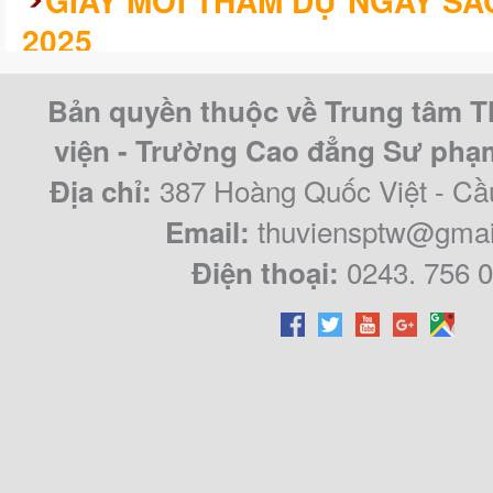
GIẤY MỜI THAM DỰ NGÀY SÁ
2025
KHÓA LUẬN/CHUYÊN ĐỀ TỐT 
Bản quyền thuộc về Trung tâm T
CAO ĐẲNG SƯ PHẠM TRUNG Ư
viện - Trường Cao đẳng Sư ph
QUY KHÓA 2021 – 2024
387 Hoàng Quốc Việt - Cầ
Địa chỉ:
thuviensptw@gmai
Email:
0243. 756 
Điện thoại: