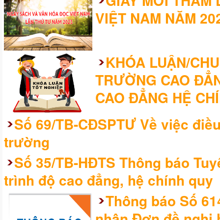
GIẤY MỜI THAM
VIỆT NAM NĂM 20
KHÓA LUẬN/CHUY
TRƯỜNG CAO ĐẲN
CAO ĐẲNG HỆ CHÍ
Số 69/TB-CĐSPTƯ Về việc điều 
trường
Số 35/TB-HĐTS Thông báo Tuyể
trình độ cao đẳng, hệ chính quy
Thông báo Số 61
nhận Đơn đề nghị 