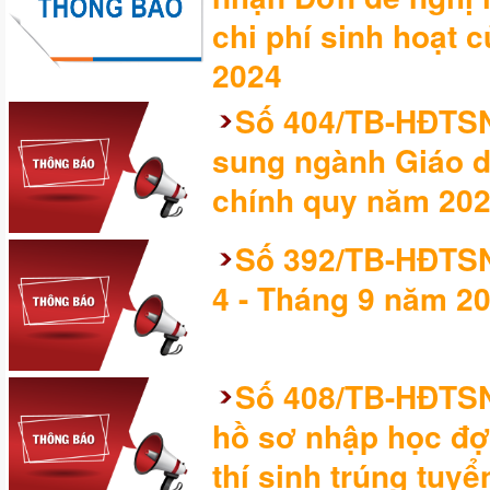
chi phí sinh hoạt 
2024
Số 404/TB-HĐTSN
sung ngành Giáo d
chính quy năm 20
Số 392/TB-HĐTSN
4 - Tháng 9 năm 2
Số 408/TB-HĐTSN
hồ sơ nhập học đợ
thí sinh trúng tuy