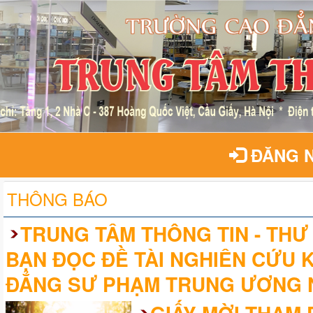
ĐĂNG 
THÔNG BÁO
TRUNG TÂM THÔNG TIN - THƯ 
BẠN ĐỌC ĐỀ TÀI NGHIÊN CỨU 
ĐẲNG SƯ PHẠM TRUNG ƯƠNG 