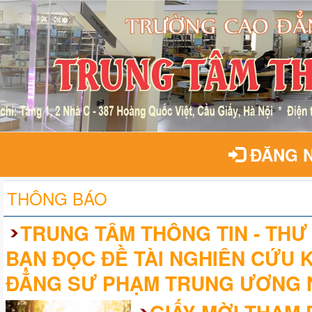
ĐĂNG 
THÔNG BÁO
TRUNG TÂM THÔNG TIN - THƯ 
BẠN ĐỌC ĐỀ TÀI NGHIÊN CỨU 
ĐẲNG SƯ PHẠM TRUNG ƯƠNG 