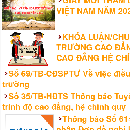
GIẤY MỜI THAM
VIỆT NAM NĂM 20
KHÓA LUẬN/CHUY
TRƯỜNG CAO ĐẲN
CAO ĐẲNG HỆ CHÍ
Số 69/TB-CĐSPTƯ Về việc điều 
trường
Số 35/TB-HĐTS Thông báo Tuyể
trình độ cao đẳng, hệ chính quy
Thông báo Số 61
nhận Đơn đề nghị 