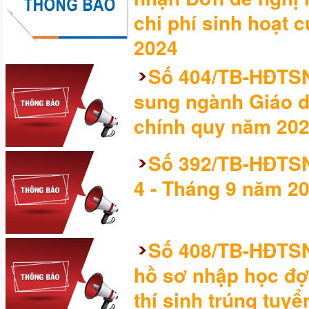
chi phí sinh hoạt 
2024
Số 404/TB-HĐTSN
sung ngành Giáo d
chính quy năm 20
Số 392/TB-HĐTSN
4 - Tháng 9 năm 2
Số 408/TB-HĐTSN
hồ sơ nhập học đợ
thí sinh trúng tuy