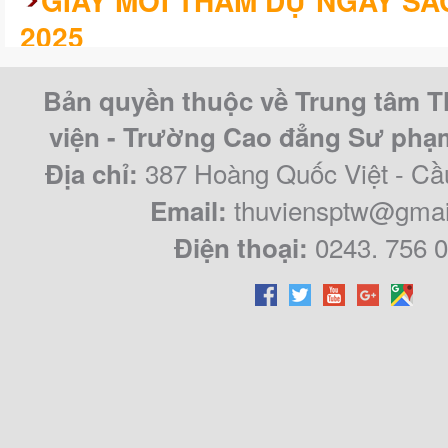
GIẤY MỜI THAM DỰ NGÀY SÁ
2025
KHÓA LUẬN/CHUYÊN ĐỀ TỐT 
Bản quyền thuộc về Trung tâm T
CAO ĐẲNG SƯ PHẠM TRUNG Ư
viện - Trường Cao đẳng Sư ph
QUY KHÓA 2021 – 2024
387 Hoàng Quốc Việt - Cầ
Địa chỉ:
thuviensptw@gmai
Email:
0243. 756 
Điện thoại: