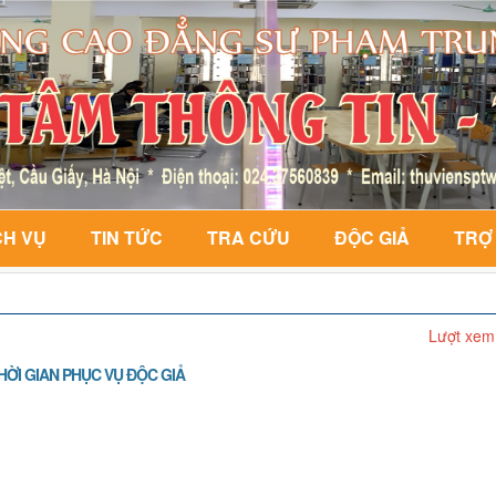
CH VỤ
TIN TỨC
TRA CỨU
ĐỘC GIẢ
TRỢ
Lượt xem
HỜI GIAN PHỤC VỤ ĐỘC GIẢ