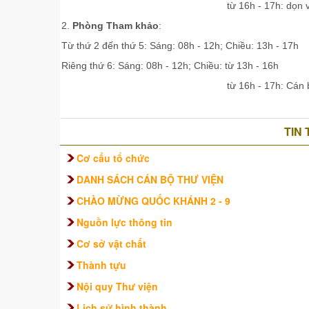
từ 16h - 17h: dọn vệ sinh kho và
2.
Phòng Tham khảo
:
Từ thứ 2 đến thứ 5:
Sáng: 08h - 12h;
Chiều: 13h - 17h
Riêng thứ 6: Sáng: 08h - 12h; Chiều: từ 13h - 16h
từ 16h - 17h: Cán bộ dọn vệ sinh k
TIN
Cơ cấu tổ chức
DANH SÁCH CÁN BỘ THƯ VIỆN
CHÀO MỪNG QUỐC KHÁNH 2 - 9
Nguồn lực thông tin
Cơ sở vật chất
Thành tựu
Nội quy Thư viện
Lịch sử hình thành