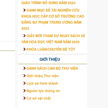
GIÁO TRÌNH BỔ SUNG NĂM 2024
DANH MỤC ĐỀ TÀI NGHIÊN CỨU
KHOA HỌC CẤP CƠ SỞ TRƯỜNG CAO
ĐẲNG SƯ PHẠM TRUNG ƯƠNG NĂM
2023
GIẤY MỜI THAM DỰ NGÀY SÁCH VÀ
VĂN HÓA ĐỌC VIỆT NAM NĂM 2025
KHÓA LUẬN/CHUYÊN ĐỀ TỐT
NGHIỆP CỦA SINH VIÊN – TRƯỜNG
GIỚI THIỆU
CAO ĐẲNG SƯ PHẠM TRUNG ƯƠNG
TRÌNH ĐỘ CAO ĐẲNG HỆ CHÍNH QUY
DANH SÁCH CÁN BỘ THƯ VIỆN
KHÓA 2021 – 2024
Giới thiệu Thư viện
Lịch sử hình thành
Nguồn lực thông tin
Cơ sở vật chất