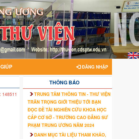
 GIÚP
ĐĂNG NHẬP
THÔNG BÁO
TRUNG TÂM THÔNG TIN - THƯ VIỆN
: 148511
TRÂN TRỌNG GIỚI THIỆU TỚI BẠN
ĐỌC ĐỀ TÀI NGHIÊN CỨU KHOA HỌC
CẤP CƠ SỞ - TRƯỜNG CAO ĐẲNG SƯ
PHẠM TRUNG ƯƠNG NĂM 2024
DANH MỤC TÀI LIỆU THAM KHẢO,