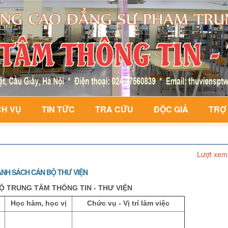
CH VỤ
TIN TỨC
TRA CỨU
ĐỘC GIẢ
TRỢ
Lượt xem
NH SÁCH CÁN BỘ THƯ VIỆN
Ộ TRUNG TÂM THÔNG TIN - THƯ VIỆN
Học hàm, học vị
Chức vụ - Vị trí làm việc