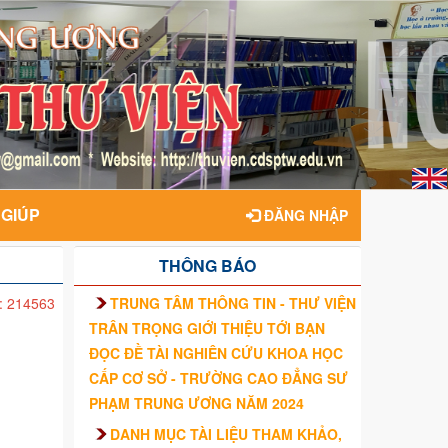
 GIÚP
ĐĂNG NHẬP
THÔNG BÁO
TRUNG TÂM THÔNG TIN - THƯ VIỆN
: 214563
TRÂN TRỌNG GIỚI THIỆU TỚI BẠN
ĐỌC ĐỀ TÀI NGHIÊN CỨU KHOA HỌC
CẤP CƠ SỞ - TRƯỜNG CAO ĐẲNG SƯ
PHẠM TRUNG ƯƠNG NĂM 2024
DANH MỤC TÀI LIỆU THAM KHẢO,