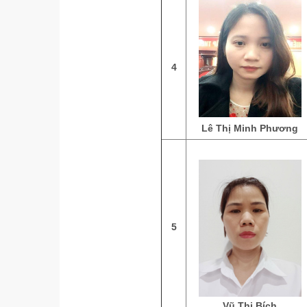
4
Lê Thị Minh Phương
5
Vũ Thị Bích