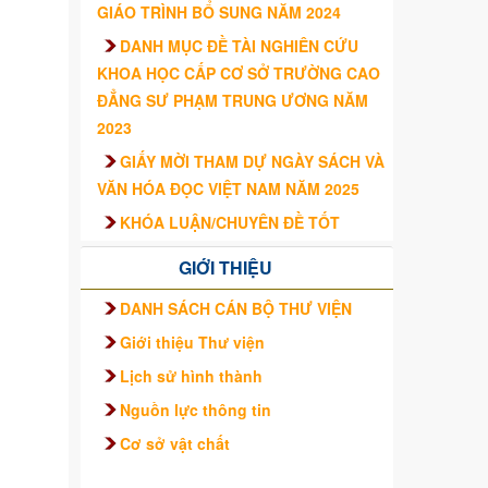
GIÁO TRÌNH BỔ SUNG NĂM 2024
DANH MỤC ĐỀ TÀI NGHIÊN CỨU
KHOA HỌC CẤP CƠ SỞ TRƯỜNG CAO
ĐẲNG SƯ PHẠM TRUNG ƯƠNG NĂM
2023
GIẤY MỜI THAM DỰ NGÀY SÁCH VÀ
VĂN HÓA ĐỌC VIỆT NAM NĂM 2025
KHÓA LUẬN/CHUYÊN ĐỀ TỐT
NGHIỆP CỦA SINH VIÊN – TRƯỜNG
GIỚI THIỆU
CAO ĐẲNG SƯ PHẠM TRUNG ƯƠNG
TRÌNH ĐỘ CAO ĐẲNG HỆ CHÍNH QUY
DANH SÁCH CÁN BỘ THƯ VIỆN
KHÓA 2021 – 2024
Giới thiệu Thư viện
Lịch sử hình thành
Nguồn lực thông tin
Cơ sở vật chất