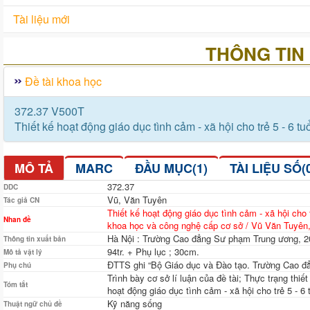
Tài liệu mới
THÔNG TIN 
Đề tài khoa học
372.37 V500T
Thiết kế hoạt động giáo dục tình cảm - xã hội cho trẻ 5 - 6 
MÔ TẢ
MARC
ĐẦU MỤC(1)
TÀI LIỆU SỐ(
372.37
DDC
Vũ, Văn Tuyên
Tác giả CN
Thiết kế hoạt động giáo dục tình cảm - xã hội cho 
Nhan đề
khoa học và công nghệ cấp cơ sở / Vũ Văn Tuyê
Hà Nội : Trường Cao đẳng Sư phạm Trung ương, 2
Thông tin xuất bản
94tr. + Phụ lục ; 30cm.
Mô tả vật lý
ĐTTS ghi “Bộ Giáo dục và Đào tạo. Trường Cao đ
Phụ chú
Trình bày cơ sở lí luận của đề tài; Thực trạng thiế
Tóm tắt
hoạt động giáo dục tình cảm - xã hội cho trẻ 5 - 
Kỹ năng sống
Thuật ngữ chủ đề