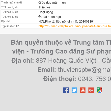
Giáo dục mầm non
Thuật ngữ chủ đề
Thiết kê
Từ khóa tự do
Hoạt động
Từ khóa tự do
Đề tài khoa học
Từ khóa tự do
NCEKho tài liệu nội sinh(1): 203003891
Địa chỉ
http://thuvien.cdsptw.edu.vn/kiposdata1/ảnh bìa t
Tệp tin điện tử
Bản quyền thuộc về Trung tâm T
viện - Trường Cao đẳng Sư ph
387 Hoàng Quốc Việt - Cầ
Địa chỉ:
thuviensptw@gmai
Email:
0243. 756 
Điện thoại: