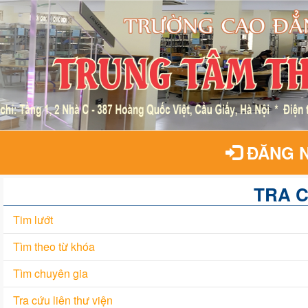
ĐĂNG 
TRA 
Tim lướt
Tìm theo từ khóa
Tìm chuyên gia
Tra cứu liên thư viện