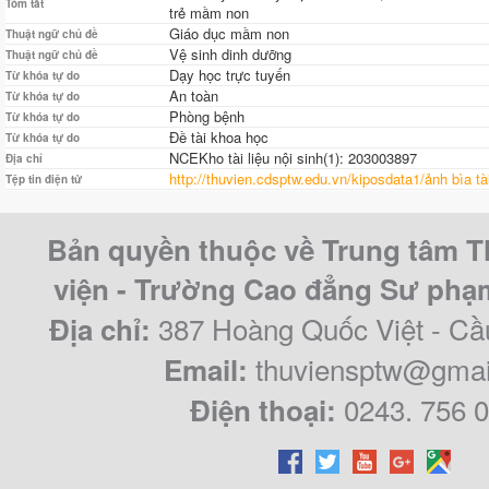
Tóm tắt
trẻ mầm non
Giáo dục mầm non
Thuật ngữ chủ đề
Vệ sinh dinh dưỡng
Thuật ngữ chủ đề
Dạy học trực tuyến
Từ khóa tự do
An toàn
Từ khóa tự do
Phòng bệnh
Từ khóa tự do
Đề tài khoa học
Từ khóa tự do
NCEKho tài liệu nội sinh(1): 203003897
Địa chỉ
http://thuvien.cdsptw.edu.vn/kiposdata1/ảnh bìa t
Tệp tin điện tử
Bản quyền thuộc về Trung tâm T
viện - Trường Cao đẳng Sư ph
387 Hoàng Quốc Việt - Cầ
Địa chỉ:
thuviensptw@gmai
Email:
0243. 756 
Điện thoại: