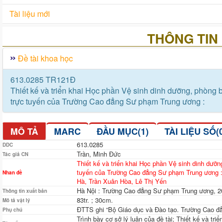
Tài liệu mới
THÔNG TIN 
Đề tài khoa học
613.0285 TR121Đ
Thiết kế và triển khai Học phần Vệ sinh dinh dưỡng, phòng 
trực tuyến của Trường Cao đẳng Sư phạm Trung ương :
MÔ TẢ
MARC
ĐẦU MỤC(1)
TÀI LIỆU SỐ(
613.0285
DDC
Trần, Minh Đức
Tác giả CN
Thiết kế và triển khai Học phần Vệ sinh dinh dưỡ
tuyến của Trường Cao đẳng Sư phạm Trung ương : 
Nhan đề
Hà, Trần Xuân Hòa, Lê Thị Yến
Hà Nội : Trường Cao đẳng Sư phạm Trung ương, 2
Thông tin xuất bản
83tr. ; 30cm.
Mô tả vật lý
ĐTTS ghi “Bộ Giáo dục và Đào tạo. Trường Cao đ
Phụ chú
Trình bày cơ sở lý luận của đề tài; Thiết kế và t