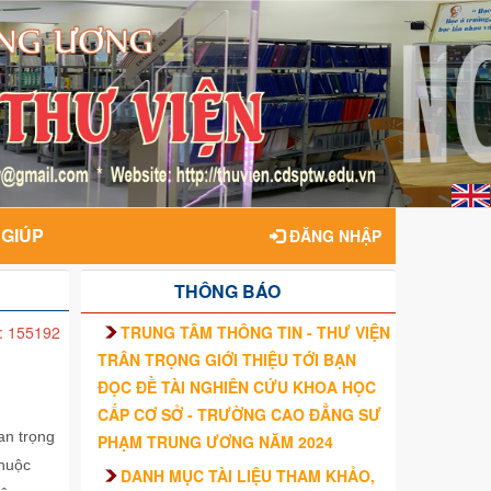
 GIÚP
ĐĂNG NHẬP
THÔNG BÁO
TRUNG TÂM THÔNG TIN - THƯ VIỆN
: 155192
TRÂN TRỌNG GIỚI THIỆU TỚI BẠN
ĐỌC ĐỀ TÀI NGHIÊN CỨU KHOA HỌC
CẤP CƠ SỞ - TRƯỜNG CAO ĐẲNG SƯ
an trọng
PHẠM TRUNG ƯƠNG NĂM 2024
thuộc
DANH MỤC TÀI LIỆU THAM KHẢO,