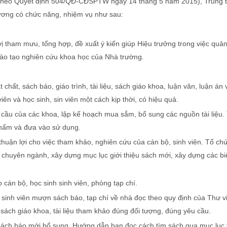
theo Quyết định 504/QĐ-CĐSPTW ngày 14 tháng 5 năm 2015), Trung 
ương có chức năng, nhiệm vụ như sau:
 tham mưu, tổng hợp, đề xuất ý kiến giúp Hiệu trưởng trong việc quản 
đào tạo nghiên cứu khoa học của Nhà trường.
 chất, sách báo, giáo trình, tài liệu, sách giáo khoa, luận văn, luận án
ên và học sinh, sin viên một cách kịp thời, có hiệu quả.
cầu của các khoa, lập kế hoạch mua sắm, bổ sung các nguồn tài liệu.
phẩm và đưa vào sử dụng.
ụ thuận lợi cho việc tham khảo, nghiên cứu của cán bộ, sinh viên. Tổ chứ
ng chuyên ngành, xây dựng mục lục giới thiệu sách mới, xây dựng các b
cán bộ, học sinh sinh viên, phòng tạp chí.
, sinh viên mượn sách báo, tạp chí về nhà đọc theo quy định của Thư v
 sách giáo khoa, tài liệu tham khảo đúng đối tượng, đúng yêu cầu.
ệu, sách báo mới bổ sung. Hướng dẫn bạn đọc cách tìm sách qua mục lục 