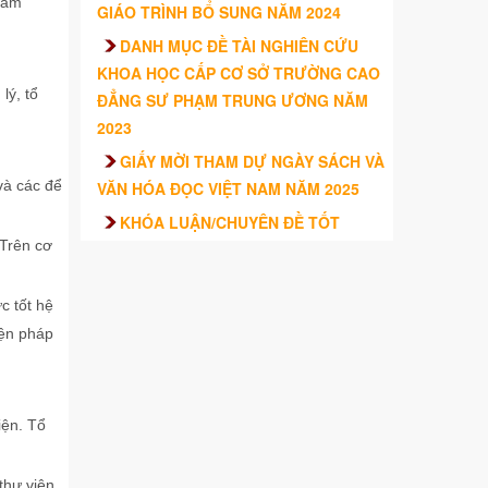
tâm
GIÁO TRÌNH BỔ SUNG NĂM 2024
DANH MỤC ĐỀ TÀI NGHIÊN CỨU
KHOA HỌC CẤP CƠ SỞ TRƯỜNG CAO
lý, tổ
ĐẲNG SƯ PHẠM TRUNG ƯƠNG NĂM
2023
GIẤY MỜI THAM DỰ NGÀY SÁCH VÀ
 và các để
VĂN HÓA ĐỌC VIỆT NAM NĂM 2025
KHÓA LUẬN/CHUYÊN ĐỀ TỐT
 Trên cơ
NGHIỆP CỦA SINH VIÊN – TRƯỜNG
CAO ĐẲNG SƯ PHẠM TRUNG ƯƠNG
TRÌNH ĐỘ CAO ĐẲNG HỆ CHÍNH QUY
c tốt hệ
KHÓA 2021 – 2024
iện pháp
iện. Tổ
thư viện.