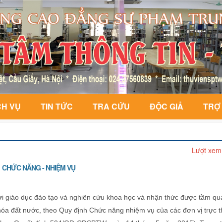
CH VỤ
TIN TỨC
TRA CỨU
ĐỘC GIẢ
TRỢ
Lượt xem
CHỨC NĂNG - NHIỆM VỤ
i giáo dục đào tạo và nghiên cứu khoa học và nhận thức được tầm qu
 hóa đất nước, theo Quy định Chức năng nhiệm vụ của các đơn vị trực 