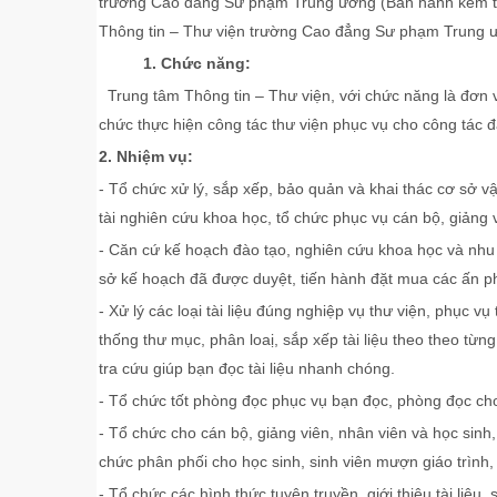
trường Cao đẳng Sư phạm Trung ương (Ban hành kèm 
Thông tin – Thư viện trường Cao đẳng Sư phạm Trung 
1. Chức năng
:
Trung tâm Thông tin – Thư viện, với chức năng là đơn vị
chức thực hiện công tác thư viện phục vụ cho công tác 
2. Nhiệm vụ:
- Tổ chức xử lý, sắp xếp, bảo quản và khai thác cơ sở vật
tài nghiên cứu khoa học, tổ chức phục vụ cán bộ, giảng vi
- Căn cứ kế hoạch đào tạo, nghiên cứu khoa học và nhu 
sở kế hoạch đã được duyệt, tiến hành đặt mua các ấn 
- Xử lý các loại tài liệu đúng nghiệp vụ thư viện, phục v
thống thư mục, phân loaị, sắp xếp tài liệu theo theo từ
tra cứu giúp bạn đọc tài liệu nhanh chóng.
- Tổ chức tốt phòng đọc phục vụ bạn đọc, phòng đọc cho 
- Tổ chức cho cán bộ, giảng viên, nhân viên và học sinh
chức phân phối cho học sinh, sinh viên mượn giáo trình,
- Tổ chức các hình thức tuyên truyền, giới thiệu tài li