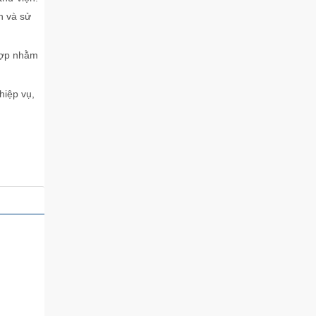
n và sử
 hợp nhằm
hiệp vụ,