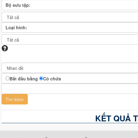
Sách tham khảo (8462)
Bộ sưu tập:
Luận án, luận văn (13)
Sách ngoại văn (1697)
Loại hình:
Bắt đầu bằng
Có chứa
KẾT QUẢ T