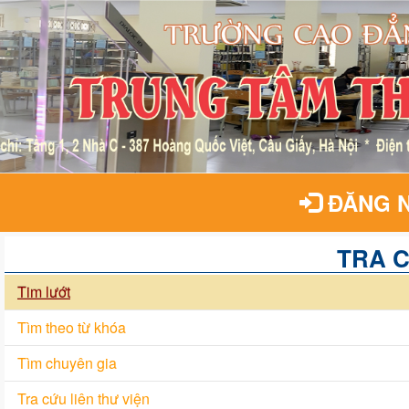
ĐĂNG 
TRA 
Tim lướt
Tìm theo từ khóa
Tìm chuyên gia
Tra cứu liên thư viện