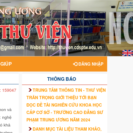
 GIÚP
ĐĂNG NHẬP
THÔNG BÁO
TRUNG TÂM THÔNG TIN - THƯ VIỆN
: 159047
TRÂN TRỌNG GIỚI THIỆU TỚI BẠN
ĐỌC ĐỀ TÀI NGHIÊN CỨU KHOA HỌC
non và
CẤP CƠ SỞ - TRƯỜNG CAO ĐẲNG SƯ
: nghệ
PHẠM TRUNG ƯƠNG NĂM 2024
có khả
DANH MỤC TÀI LIỆU THAM KHẢO,
 trường