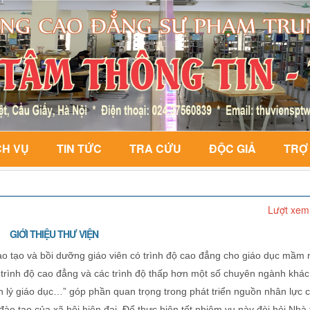
CH VỤ
TIN TỨC
TRA CỨU
ĐỘC GIẢ
TRỢ
Lượt xem
GIỚI THIỆU THƯ VIỆN
tạo và bồi dưỡng giáo viên có trình độ cao đẳng cho giáo dục mầm 
 trình độ cao đẳng và các trình độ thấp hơn một số chuyên ngành khác
uản lý giáo dục…” góp phần quan trọng trong phát triển nguồn nhân lực 
o tạo của xã hội hiện đại. Để thực hiện tốt nhiệm vụ này đòi hỏi Nhà