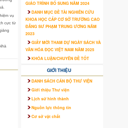
GIÁO TRÌNH BỔ SUNG NĂM 2024
uả.
DANH MỤC ĐỀ TÀI NGHIÊN CỨU
nhiệm vụ
KHOA HỌC CẤP CƠ SỞ TRƯỜNG CAO
ch cực từ
ĐẲNG SƯ PHẠM TRUNG ƯƠNG NĂM
giảng
2023
GIẤY MỜI THAM DỰ NGÀY SÁCH VÀ
 Nhà
VĂN HÓA ĐỌC VIỆT NAM NĂM 2025
KHÓA LUẬN/CHUYÊN ĐỀ TỐT
NGHIỆP CỦA SINH VIÊN – TRƯỜNG
GIỚI THIỆU
CAO ĐẲNG SƯ PHẠM TRUNG ƯƠNG
TRÌNH ĐỘ CAO ĐẲNG HỆ CHÍNH QUY
DANH SÁCH CÁN BỘ THƯ VIỆN
KHÓA 2021 – 2024
Giới thiệu Thư viện
Lịch sử hình thành
Nguồn lực thông tin
Cơ sở vật chất