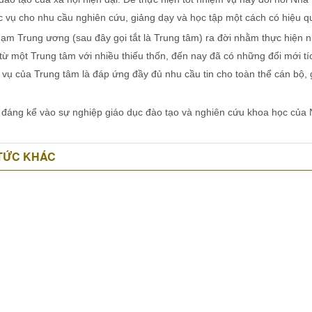
phục vụ cho nhu cầu nghiên cứu, giảng dạy và học tập một cách có hiệu q
m Trung ương (sau đây gọi tắt là Trung tâm) ra đời nhằm thực hiện 
từ một Trung tâm với nhiều thiếu thốn, đến nay đã có những đổi mới tí
m vụ của Trung tâm là đáp ứng đầy đủ nhu cầu tin cho toàn thể cán bộ, 
đáng kể vào sự nghiệp giáo dục đào tạo và nghiên cứu khoa học của
 TỨC KHÁC