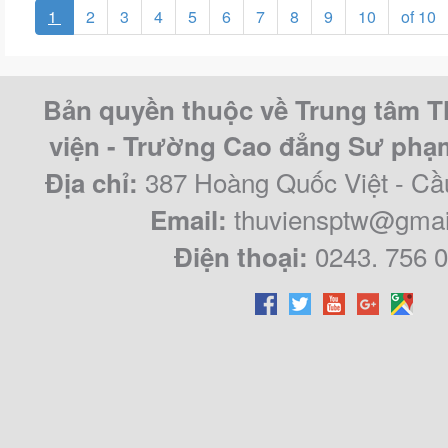
1
2
3
4
5
6
7
8
9
10
of 10
Bản quyền thuộc về Trung tâm T
viện - Trường Cao đẳng Sư ph
387 Hoàng Quốc Việt - Cầ
Địa chỉ:
thuviensptw@gmai
Email:
0243. 756 
Điện thoại: