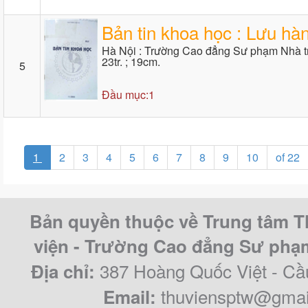
Bản tin khoa học : Lưu hà
Hà Nội : Trường Cao đẳng Sư phạm Nhà tr
23tr. ; 19cm.
5
Đầu mục:1
1
2
3
4
5
6
7
8
9
10
of 22
Bản quyền thuộc về Trung tâm T
viện - Trường Cao đẳng Sư ph
387 Hoàng Quốc Việt - Cầ
Địa chỉ:
thuviensptw@gmai
Email: