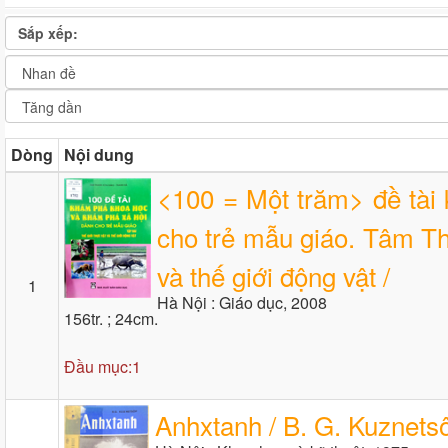
Sắp xếp:
Dòng
Nội dung
<100 = Một trăm> đề tài
cho trẻ mẫu giáo. Tâm Th
và thế giới động vật /
1
Hà Nội : Giáo dục, 2008
156tr. ; 24cm.
Đầu mục:1
Anhxtanh / B. G. Kuznets