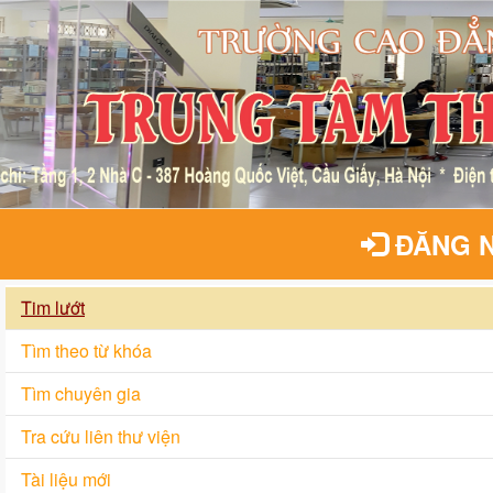
ĐĂNG 
Tim lướt
Tìm theo từ khóa
Tìm chuyên gia
Tra cứu liên thư viện
Tài liệu mới