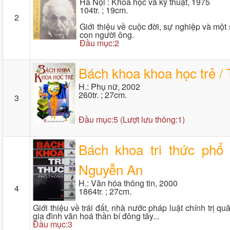
Hà Nội : Khoa học và kỹ thuật, 1975
104tr. ; 19cm.
2
Giới thiệu về cuộc đời, sự nghiệp và mộ
con người ông.
Đầu mục:2
Bách khoa khoa học trẻ / 
H.: Phụ nữ, 2002
260tr. ; 27cm.
3
Đầu mục:5 (Lượt lưu thông:1)
Bách khoa tri thức phổ
Nguyễn An
H.: Văn hóa thông tin, 2000
4
1864tr. ; 27cm.
Giới thiệu về trái đất, nhà nước pháp luật chính trị 
gia đình văn hoá thần bí đông tây...
Đầu mục:3