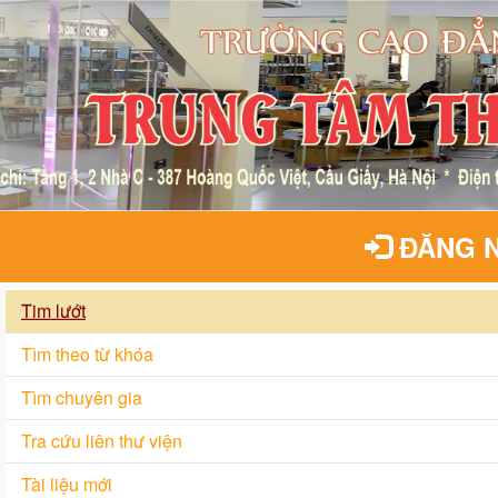
ĐĂNG 
Tim lướt
Tìm theo từ khóa
Tìm chuyên gia
Tra cứu liên thư viện
Tài liệu mới