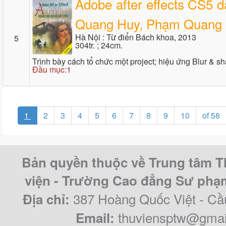
Adobe after effects CS5 
Quang Huy, Phạm Quang 
Hà Nội : Từ điển Bách khoa, 2013
5
304tr. ; 24cm.
Trình bày cách tổ chức một project; hiệu ứng Blur & sh
Đầu mục:1
1
2
3
4
5
6
7
8
9
10
of 58
Bản quyền thuộc về Trung tâm T
viện - Trường Cao đẳng Sư ph
387 Hoàng Quốc Việt - Cầ
Địa chỉ:
thuviensptw@gmai
Email: