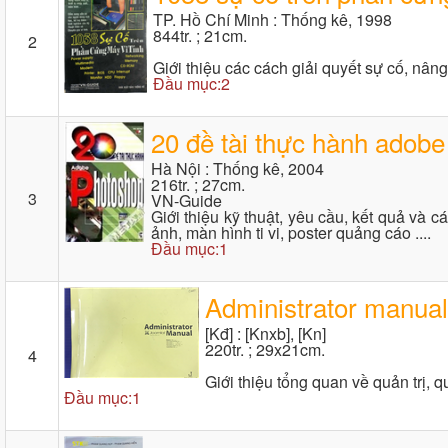
TP. Hồ Chí Minh : Thống kê, 1998
844tr. ; 21cm.
2
Giới thiệu các cách giải quyết sự cố, nâng
Đầu mục:2
20 đề tài thực hành adobe
Hà Nội : Thống kê, 2004
216tr. ; 27cm.
3
VN-Guide
Giới thiệu kỹ thuật, yêu cầu, kết quả và 
ảnh, màn hình ti vi, poster quảng cáo ....
Đầu mục:1
Administrator manual
[Kđ] : [Knxb], [Kn]
220tr. ; 29x21cm.
4
Giới thiệu tổng quan về quản trị, q
Đầu mục:1