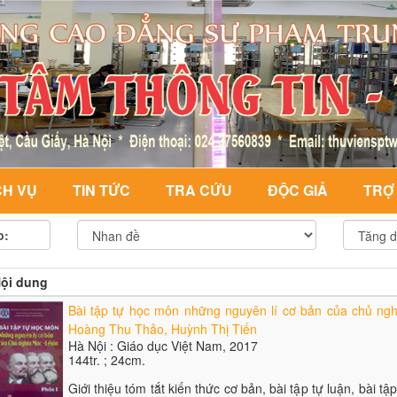
CH VỤ
TIN TỨC
TRA CỨU
ĐỘC GIẢ
TRỢ
p:
ội dung
Bài tập tự học môn những nguyên lí cơ bản của chủ ngh
Hoàng Thu Thảo, Huỳnh Thị Tiến
Hà Nội : Giáo dục Việt Nam, 2017
144tr. ; 24cm.
Giới thiệu tóm tắt kiến thức cơ bản, bài tập tự luận, bài