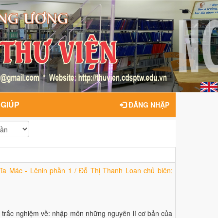
 GIÚP
ĐĂNG NHẬP
ĩa Mác - Lênin phần 1 / Đỗ Thị Thanh Loan chủ biên;
 tập trắc nghiệm về: nhập môn những nguyên lí cơ bản của