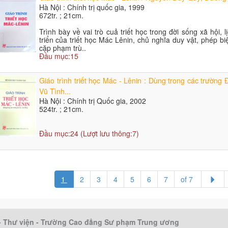
Hà Nội : Chính trị quốc gia, 1999
672tr. ; 21cm.
Trình bày về vai trò cuả triết học trong đời sống xã hội, l
triển của triết học Mác Lênin, chủ nghĩa duy vật, phép bi
cặp phạm trù..
Đầu mục:15
Giáo trình triết học Mác - Lênin : Dùng trong các trườn
Vũ Tình...
Hà Nội : Chính trị Quốc gia, 2002
524tr. ; 21cm.
Đầu mục:24 (Lượt lưu thông:7)
1
2
3
4
5
6
7
of 7
 - Thư viện - Trường Cao đẳng Sư phạm Trung ương