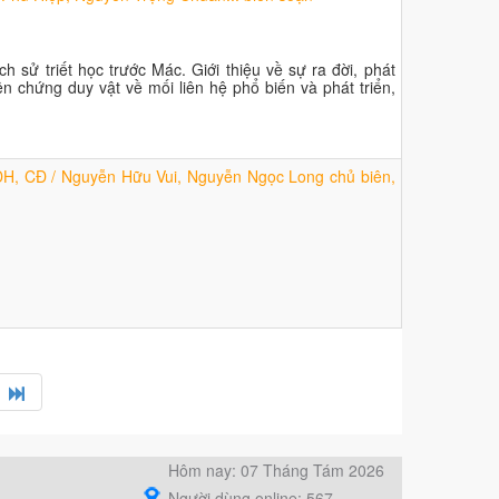
ịch sử triết học trước Mác. Giới thiệu về sự ra đời, phát
ện chứng duy vật về mối liên hệ phổ biến và phát triển,
g ĐH, CĐ / Nguyễn Hữu Vui, Nguyễn Ngọc Long chủ biên,
Hôm nay: 07 Tháng Tám 2026
Người dùng online: 567