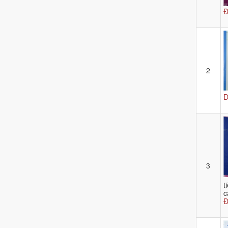
Đ
2
Đ
3
t
c
Đ