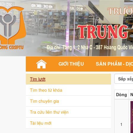
GIỚI THIỆU
SẢN PHẨM - DỊ
Sắp xế
Tim lướt
Tìm theo từ khóa
Dòng
N
Tìm chuyên gia
Tra cứu liên thư viện
Tài liệu mới
1