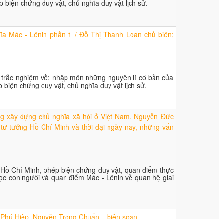
 biện chứng duy vật, chủ nghĩa duy vật lịch sử.
ĩa Mác - Lênin phần 1 / Đỗ Thị Thanh Loan chủ biên;
 tập trắc nghiệm về: nhập môn những nguyên lí cơ bản của
 biện chứng duy vật, chủ nghĩa duy vật lịch sử.
g xây dựng chủ nghĩa xã hội ở Việt Nam. Nguyễn Đức
 tư tưởng Hồ Chí Minh và thời đại ngày nay, những vấn
ng Hồ Chí Minh, phép biện chứng duy vật, quan điểm thực
ết học con người và quan điểm Mác - Lênin về quan hệ giai
g Phú Hiệp, Nguyễn Trọng Chuẩn... biên soạn