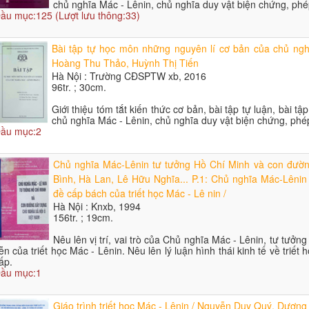
chủ nghĩa Mác - Lênin, chủ nghĩa duy vật biện chứng, phép
ầu mục:125 (Lượt lưu thông:33)
Bài tập tự học môn những nguyên lí cơ bản của chủ ngh
Hoàng Thu Thảo, Huỳnh Thị Tiến
Hà Nội : Trường CĐSPTW xb, 2016
96tr. ; 30cm.
Giới thiệu tóm tắt kiến thức cơ bản, bài tập tự luận, bài
chủ nghĩa Mác - Lênin, chủ nghĩa duy vật biện chứng, phép
ầu mục:2
Chủ nghĩa Mác-Lênin tư tưởng Hồ Chí Minh và con đườn
Bình, Hà Lan, Lê Hữu Nghĩa... P.1: Chủ nghĩa Mác-Lênin
đề cấp bách của triết học Mác - Lê nin /
Hà Nội : Knxb, 1994
156tr. ; 19cm.
Nêu lên vị trí, vai trò của Chủ nghĩa Mác - Lênin, tư tưở
iễn của triết học Mác - Lênin. Nêu lên lý luận hình thái kinh tế về tri
ấp.
ầu mục:1
Giáo trình triết học Mác - Lênin / Nguyễn Duy Quý, Dươn