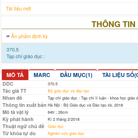
Tài liệu mới
THÔNG TIN 
Ấn phẩm định kỳ
370.5
Tạp chí giáo dục :
MÔ TẢ
MARC
ĐẦU MỤC(1)
TÀI LIỆU SỐ(
DDC
370.5
Tác giả TT
Bộ giáo dục và đào tạo
Nhan đề
Tạp chí giáo dục : Tạp chí lí luận - khoa học giá
Thông tin xuất bản
Hà Nội : Bộ Giáo dục và Đào tạo xb, 2018
Mô tả vật lý
64tr ; 26cm
Kỳ phát hành
Kì 2 tháng 2/2018
Thuật ngữ chủ đề
Giáo dục
Từ khóa tự do
Nghiên cứu giáo dục