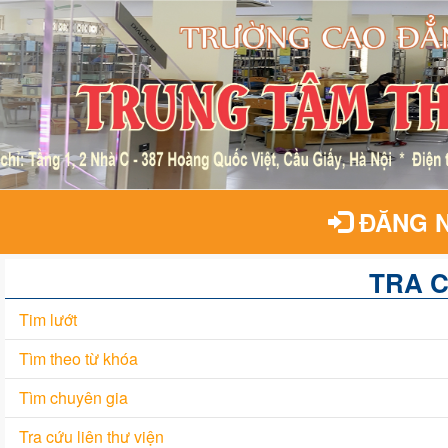
ĐĂNG 
TRA 
Tim lướt
Tìm theo từ khóa
Tìm chuyên gia
Tra cứu liên thư viện