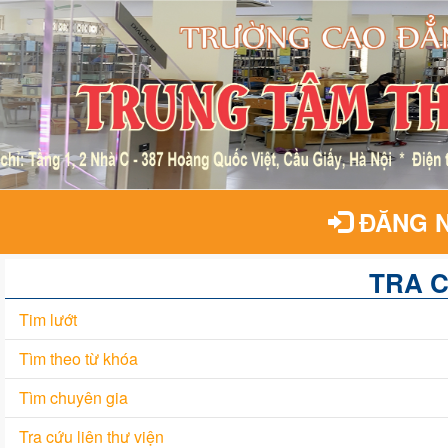
ĐĂNG 
TRA 
Tim lướt
Tìm theo từ khóa
Tìm chuyên gia
Tra cứu liên thư viện