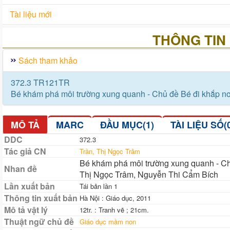
Tài liệu mới
THÔNG TIN 
Sách tham khảo
372.3 TR121TR
Bé khám phá môi trường xung quanh - Chủ đề Bé đi khắp nơi
MÔ TẢ
MARC
ĐẦU MỤC(1)
TÀI LIỆU SỐ(
DDC
372.3
Tác giả CN
Trần, Thị Ngọc Trâm
Bé khám phá môi trường xung quanh - Chủ 
Nhan đề
Thị Ngọc Trâm, Nguyễn Thi Cẩm Bích
Lần xuất bản
Tái bản lần 1
Thông tin xuất bản
Hà Nội : Giáo dục, 2011
Mô tả vật lý
12tr. : Tranh vẽ ; 21cm.
Thuật ngữ chủ đề
Giáo dục mầm non