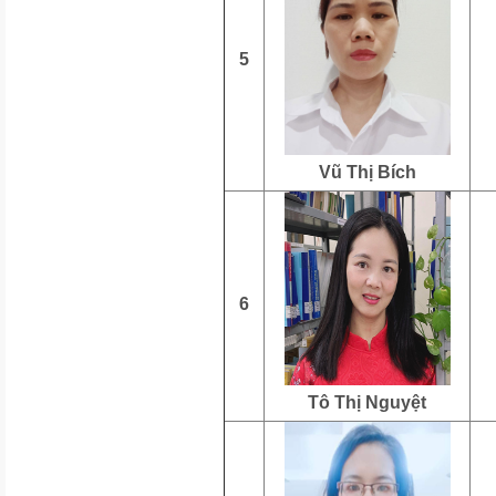
5
Vũ Thị Bích
6
Tô Thị Nguyệt