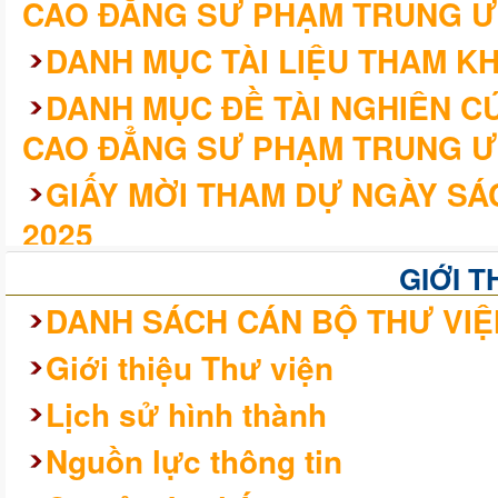
CAO ĐẲNG SƯ PHẠM TRUNG Ư
DANH MỤC TÀI LIỆU THAM K
DANH MỤC ĐỀ TÀI NGHIÊN 
CAO ĐẲNG SƯ PHẠM TRUNG Ư
GIẤY MỜI THAM DỰ NGÀY SÁ
2025
KHÓA LUẬN/CHUYÊN ĐỀ TỐT 
GIỚI T
CAO ĐẲNG SƯ PHẠM TRUNG Ư
DANH SÁCH CÁN BỘ THƯ VIỆ
QUY KHÓA 2021 – 2024
Giới thiệu Thư viện
Lịch sử hình thành
Nguồn lực thông tin