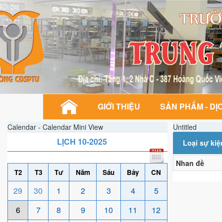
GIỚI THIỆU
SẢN PHẨM - DỊ
Calendar - Calendar Mini View
Untitled
LỊCH 10-2025
Loại sự ki
Nhan đề
T2
T3
Tư
Năm
Sáu
Bảy
CN
29
30
1
2
3
4
5
6
7
8
9
10
11
12