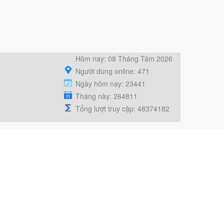
Hôm nay: 08 Tháng Tám 2026
Người dùng online: 471
Ngày hôm nay: 23441
Tháng này: 264811
Tổng lượt truy cập: 48374182