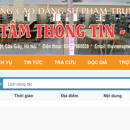
CH VỤ
TIN TỨC
TRA CỨU
ĐỘC GIẢ
TRỢ
ện
Thời gian
Địa điểm
Nội dung