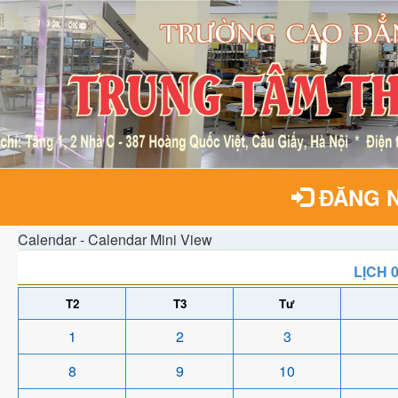
ĐĂNG 
Calendar - Calendar Mini View
LỊCH 
T2
T3
Tư
1
2
3
8
9
10