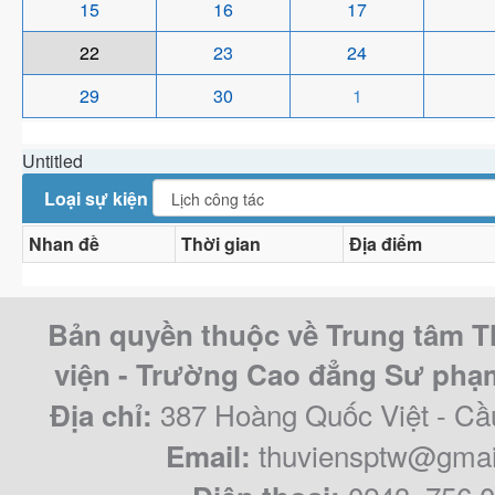
15
16
17
22
23
24
29
30
1
Untitled
Loại sự kiện
Nhan đề
Thời gian
Địa điểm
Bản quyền thuộc về Trung tâm T
viện - Trường Cao đẳng Sư ph
387 Hoàng Quốc Việt - Cầ
Địa chỉ:
thuviensptw@gmai
Email: