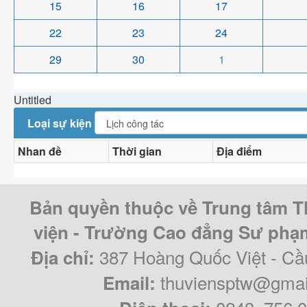
15
16
17
22
23
24
29
30
1
Untitled
Loại sự kiện
Nhan đề
Thời gian
Địa điểm
Bản quyền thuộc về Trung tâm T
viện - Trường Cao đẳng Sư ph
387 Hoàng Quốc Việt - Cầ
Địa chỉ:
thuviensptw@gmai
Email: