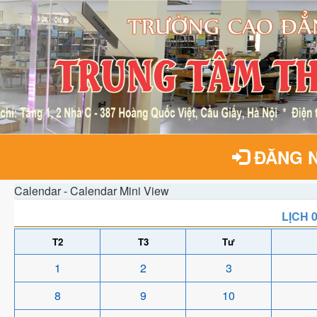
ĐĂNG 
Calendar - Calendar Mini View
LỊCH 
T2
T3
Tư
1
2
3
8
9
10