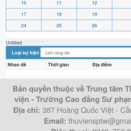
10
11
12
17
18
19
24
25
26
Untitled
Loại sự kiện
Nhan đề
Thời gian
Địa điểm
Bản quyền thuộc về Trung tâm T
viện - Trường Cao đẳng Sư ph
387 Hoàng Quốc Việt - Cầ
Địa chỉ:
thuviensptw@gmai
Email: