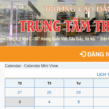
ĐĂNG 
Calendar - Calendar Mini View
LỊCH 
T2
T3
Tư
27
28
29
3
4
5