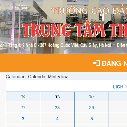
ĐĂNG 
Calendar - Calendar Mini View
LỊCH 
T2
T3
Tư
27
28
29
3
4
5