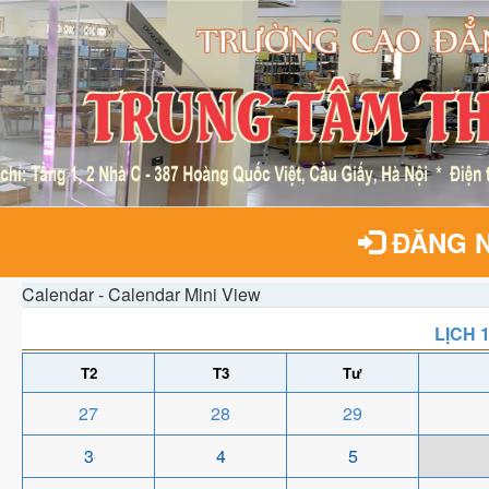
ĐĂNG 
Calendar - Calendar Mini View
LỊCH 
T2
T3
Tư
27
28
29
3
4
5