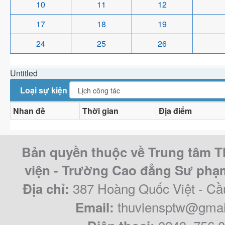
10
11
12
17
18
19
24
25
26
Untitled
Loại sự kiện
Nhan đề
Thời gian
Địa điểm
Bản quyền thuộc về Trung tâm T
viện - Trường Cao đẳng Sư ph
387 Hoàng Quốc Việt - Cầ
Địa chỉ:
thuviensptw@gmai
Email: